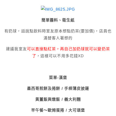
簡單醬料、衛生紙
有奶球，話說點飲料時室友原本想點奶茶(要加價)，店員也
滿替客人著想的
建議我室友
可以直接點紅茶，再自己加奶球就可以變奶茶
了
，這樣可以不用多花錢XD
菜單-
漢堡
墨西哥煎餅及捲餅 / 手桿薄皮披薩
黃薑飯與燉飯 / 義大利麵
早午餐～歐姆蛋捲 / 大可頌堡