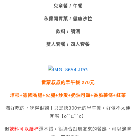
兒童餐 / 午餐
私房開胃菜 / 健康沙拉
飲料 / 調酒
雙人套餐 / 四人套餐
雷蒙叔叔的早午餐 270元
培根+德國香腸+火腿+炒蛋+奶油可頌+香脆薯條+紅茶
滿好吃的，吃得很飽！只是快300元的早午餐，好像不太便
宜呢【o´ﾟ□ﾟ`o】
但
飲料可以續杯
還不錯，很適合跟朋友來的餐廳，可以邊聊