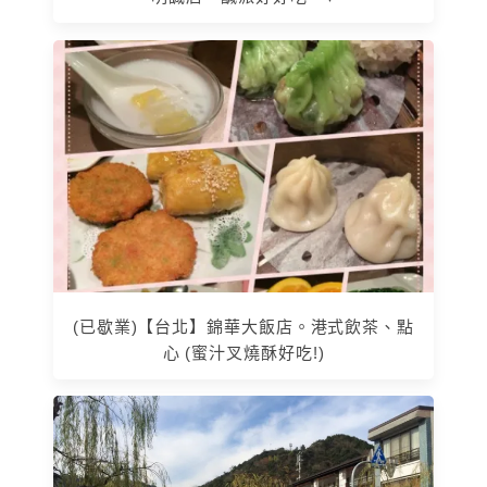
(已歇業)【台北】錦華大飯店。港式飲茶、點
心 (蜜汁叉燒酥好吃!)