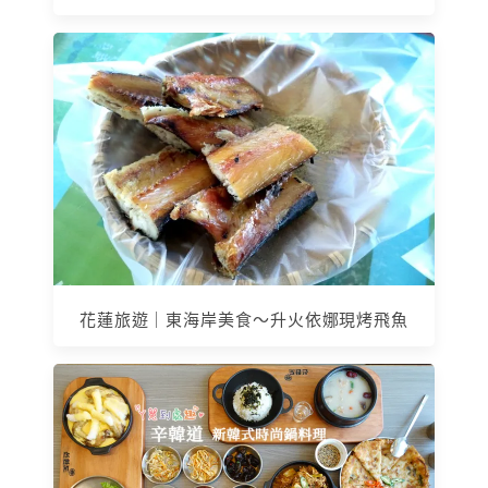
花蓮旅遊｜東海岸美食～升火依娜現烤飛魚