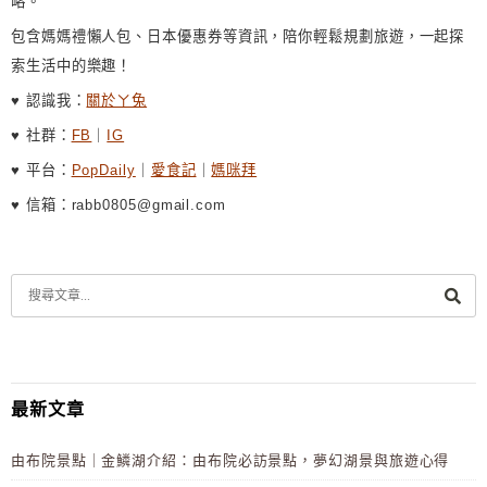
略。
包含媽媽禮懶人包、日本優惠券等資訊，陪你輕鬆規劃旅遊，一起探
索生活中的樂趣！
♥ 認識我：
關於ㄚ兔
♥ 社群：
FB
｜
IG
♥ 平台：
PopDaily
｜
愛食記
｜
媽咪拜
♥ 信箱：rabb0805@gmail.com
最新文章
由布院景點｜金鱗湖介紹：由布院必訪景點，夢幻湖景與旅遊心得