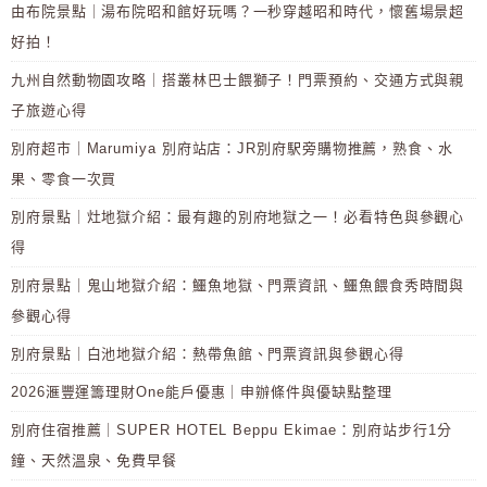
由布院景點｜湯布院昭和館好玩嗎？一秒穿越昭和時代，懷舊場景超
好拍！
九州自然動物園攻略｜搭叢林巴士餵獅子！門票預約、交通方式與親
子旅遊心得
別府超市｜Marumiya 別府站店：JR別府駅旁購物推薦，熟食、水
果、零食一次買
別府景點｜灶地獄介紹：最有趣的別府地獄之一！必看特色與參觀心
得
別府景點｜鬼山地獄介紹：鱷魚地獄、門票資訊、鱷魚餵食秀時間與
參觀心得
別府景點｜白池地獄介紹：熱帶魚館、門票資訊與參觀心得
2026滙豐運籌理財One能戶優惠｜申辦條件與優缺點整理
別府住宿推薦｜SUPER HOTEL Beppu Ekimae：別府站步行1分
鐘、天然溫泉、免費早餐