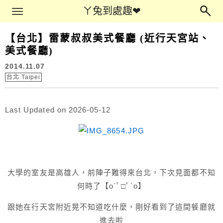
Main Menu
ㄚ兔到處趣❤
ㄚ兔到處趣❤
【台北】雷蒙叔叔美式餐廳 (近行天宮站、
美式餐廳)
2014.11.07
台北 Taipei
Last Updated on 2026-05-12
大學的室友是高雄人，前陣子難得來台北，下次見面都不知
何時了【o´ﾟ□ﾟ`o】
跟她在行天宮附近晃不知道吃什麼，剛好看到了這間餐廳就
進去啦