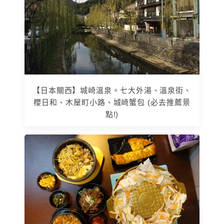
【日本關西】城崎溫泉。七大外湯、溫泉街、
櫻日和、木屋町小路、城崎蟹包 (必去推薦景
點!)