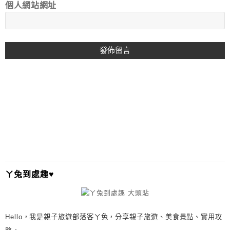
個人網站網址
A
L
T
E
R
N
A
T
I
ㄚ兔到處趣♥
V
E
:
Hello，我是親子旅遊部落客ㄚ兔，分享親子旅遊、美食景點、實用攻