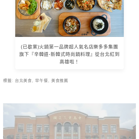
(已歇業)火鍋第一品牌超人氣名店樂多多集團
旗下『辛韓道-新韓式時尚鍋料理』從台北紅到
高雄啦！
標籤:
台北美食
,
早午餐
,
美食推薦
上 / 下一篇文章