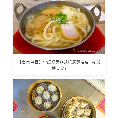
【台南中西】李媽媽民族鍋燒意麵老店 (赤崁
樓美食)