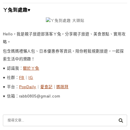
I
ㄚ兔到處趣♥
V
E
:
Hello，我是親子旅遊部落客ㄚ兔，分享親子旅遊、美食景點、實用攻
略。
包含媽媽禮懶人包、日本優惠券等資訊，陪你輕鬆規劃旅遊，一起探
索生活中的樂趣！
♥ 認識我：
關於ㄚ兔
♥ 社群：
FB
｜
IG
♥ 平台：
PopDaily
｜
愛食記
｜
媽咪拜
♥ 信箱：rabb0805@gmail.com