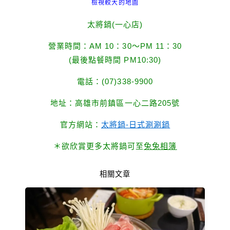
檢視較大的地圖
太將鍋(一心店)
營業時間：AM 10：30～PM 11：30
(最後點餐時間 PM10:30)
電話：(07)338-9900
地址：高雄市前鎮區一心二路205號
官方網站：
太將鍋-日式涮涮鍋
＊欲欣賞更多太將鍋可至
兔兔相簿
相關文章