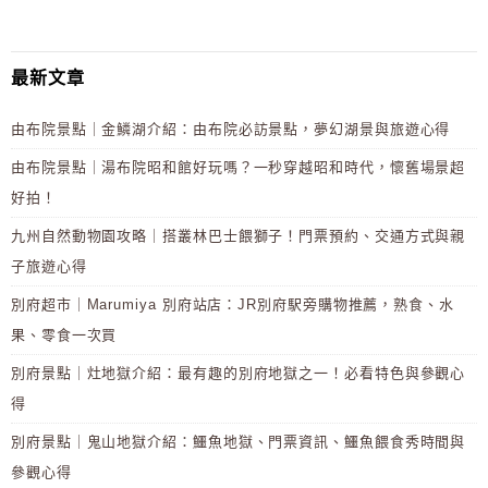
最新文章
由布院景點｜金鱗湖介紹：由布院必訪景點，夢幻湖景與旅遊心得
由布院景點｜湯布院昭和館好玩嗎？一秒穿越昭和時代，懷舊場景超
好拍！
九州自然動物園攻略｜搭叢林巴士餵獅子！門票預約、交通方式與親
子旅遊心得
別府超市｜Marumiya 別府站店：JR別府駅旁購物推薦，熟食、水
果、零食一次買
別府景點｜灶地獄介紹：最有趣的別府地獄之一！必看特色與參觀心
得
別府景點｜鬼山地獄介紹：鱷魚地獄、門票資訊、鱷魚餵食秀時間與
參觀心得