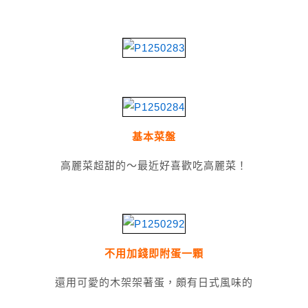
基本菜盤
高麗菜超甜的～最近好喜歡吃高麗菜！
不用加錢即附蛋一顆
還用可愛的木架架著蛋，頗有日式風味的