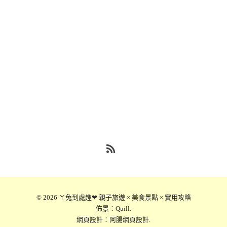
RSS
© 2026
ㄚ兔到處趣❤ 親子旅遊 × 美食景點 × 實用攻略
佈景：
Quill
.
網頁設計：
阿腸網頁設計
.