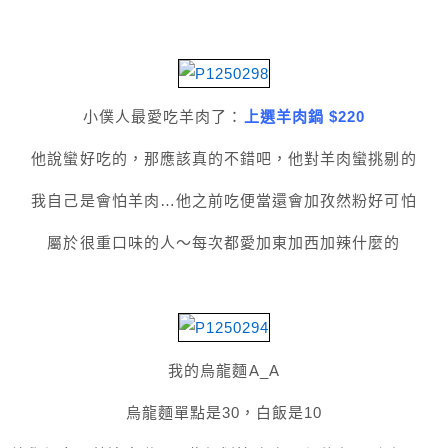
小僕人最愛吃羊肉了：
上選羊肉鍋 $220
他說蠻好吃的，那應該真的不錯吧，他對羊肉蠻挑剔的
我自己是會怕羊肉…他之前吃便當還會加孜然粉好可怕
屬於很重口味的人～每次都愛加東加西加辣什麼的
我的烏龍麵A_A
烏龍麵單點是30，白飯是10