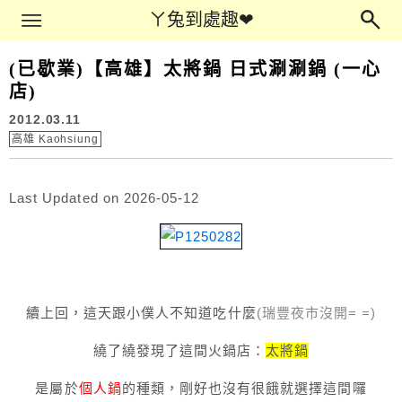
Main Menu
ㄚ兔到處趣❤
ㄚ兔到處趣❤
(已歇業)【高雄】太將鍋 日式涮涮鍋 (一心
店)
2012.03.11
高雄 Kaohsiung
Last Updated on 2026-05-12
續上回，這天跟小僕人不知道吃什麼
(瑞豐夜市沒開= =)
繞了繞發現了這間火鍋店：
太將鍋
是屬於
個人鍋
的種類，剛好也沒有很餓就選擇這間囉