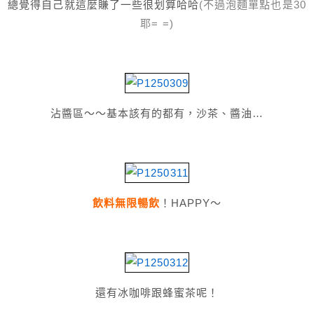
總覺得自己就這麼賺了一些很划算哈哈
(不過泡麵單點也是30
耶= =)
沾醬區～～基本該有的都有，沙茶、醬油…
飲料無限暢飲
！HAPPY～
還有冰咖啡跟蜂蜜茶呢！