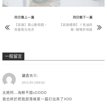
同分類上一篇
同分類下一篇
【高雄】壽山動物園。
【高雄橋頭】ㄚ爸滷肉
來趣看白老虎
飯~唰嘴好味道
一般留言
涵吉
表示:
2012-03-1204:02
太將阿…海鮮不錯xDDDD
我也終於把我部落格第一篇打出來了XDD