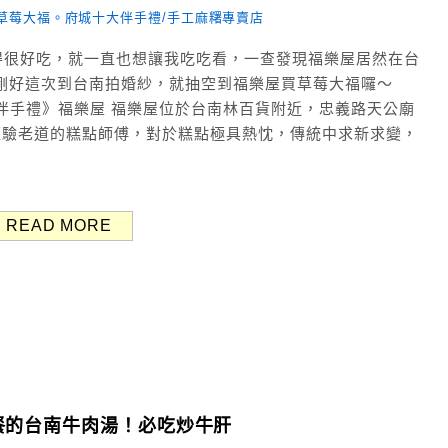
得很好吃，就一直也想讓我吃吃看，一查發現福樂屋居然在台
剛好這次到台南拍婚紗，就抽空到福樂屋買草莓大福囉～
南十大伴手禮》福樂屋 福樂屋位於台南林百貨附近，忠義路天公廟
位經驗老道的糕點師傅，對於糕點極具熱忱，傳統中求新求變，
READ MORE
餐的台南牛肉湯！必吃炒牛肝