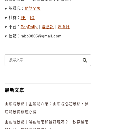
♥ 認識我：
關於ㄚ兔
♥ 社群：
FB
｜
IG
♥ 平台：
PopDaily
｜
愛食記
｜
媽咪拜
♥ 信箱：rabb0805@gmail.com
最新文章
由布院景點｜金鱗湖介紹：由布院必訪景點，夢
幻湖景與旅遊心得
由布院景點｜湯布院昭和館好玩嗎？一秒穿越昭