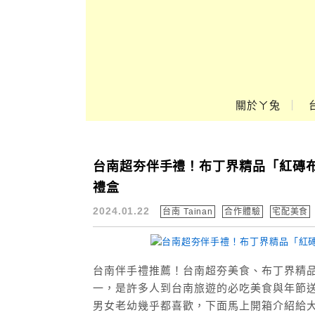
Main Menu
ㄚ兔到處趣❤
關於ㄚ兔
台南超夯伴手禮！布丁界精品「紅磚
台南美食
禮盒
2024.01.22
台南 Tainan
合作體驗
宅配美食
台南伴手禮推薦！台南超夯美食、布丁界精
一，是許多人到台南旅遊的必吃美食與年節送
男女老幼幾乎都喜歡，下面馬上開箱介紹給大家。 ×