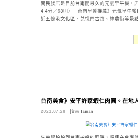
間民族店是目前台南開最久的元氣早午餐，店內
4.4分／68則） 台南早餐推薦》元氣早午
近五條港文化區、兑悅門古蹟、神農街等景點
台南美食》安平許家蝦仁肉圓。在地人
2021.07.28
台南 Tainan
先前跟柏柏到台南拍婚紗照時，順便在台南旅