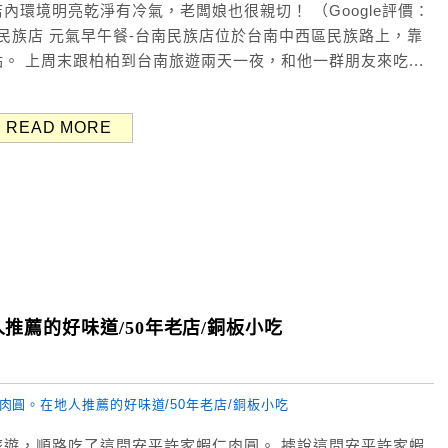
環境明亮乾淨有冷氣，老闆娘也很親切！ （Google評價：
餐民族店 元氣早午餐-台南民族店位於台南中西區民族路上，靠
。 上周末跟柏柏到台南旅遊兩天一夜，和他一群朋友來吃...
READ MORE
推薦的好味道/50年老店/銅板小吃
遊，順路吃了這間安平許家蝦仁肉圓。 據說這間安平許家蝦