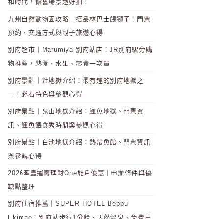
和時代，懷舊場景超好拍！
九州自然動物園攻略｜搭叢林巴士餵獅子！門票
預約、交通方式與親子旅遊心得
別府超市｜Marumiya 別府站店：JR別府駅旁購
物推薦，熟食、水果、零食一次買
別府景點｜灶地獄介紹：最有趣的別府地獄之
一！必看特色與參觀心得
別府景點｜鬼山地獄介紹：鱷魚地獄、門票資
訊、鱷魚餵食秀時間與參觀心得
別府景點｜白池地獄介紹：熱帶魚館、門票資訊
與參觀心得
2026滙豐運籌理財One能戶優惠｜申辦條件與優
缺點整理
別府住宿推薦｜SUPER HOTEL Beppu
Ekimae：別府站步行1分鐘、天然溫泉、免費早