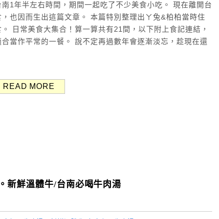
南1年半左右時間，期間一起吃了不少美食小吃。 現在離開台
，也因而生出這篇文章。 本篇特別整理出ㄚ兔&柏柏當時住
。 日常美食大集合！算一算共有21間，以下附上食記連結，
合當作平常的一餐。 說不定再過數年會逐漸淡忘，趁現在還
READ MORE
。新鮮溫體牛/台南必喝牛肉湯