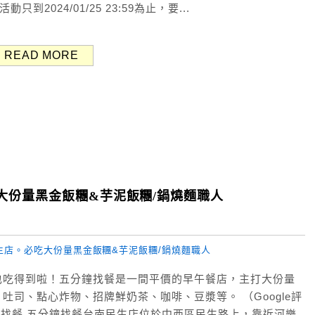
活動只到2024/01/25 23:59為止，要...
READ MORE
大份量黑金飯糰&芋泥飯糰/鍋燒麵職人
也吃得到啦！五分鐘找餐是一間平價的早午餐店，主打大份量
司、點心炸物、招牌鮮奶茶、咖啡、豆漿等。 （Google評
分鐘找餐 五分鐘找餐台南民生店位於中西區民生路上，靠近河樂