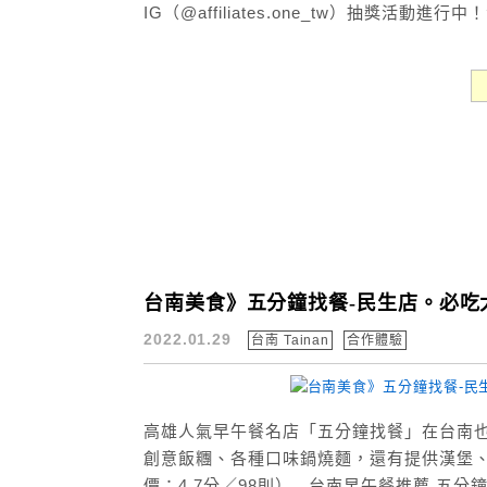
IG（@affiliates.one_tw）抽獎活動進行中！
台南美食》五分鐘找餐-民生店。必吃
2022.01.29
台南 Tainan
合作體驗
高雄人氣早午餐名店「五分鐘找餐」在台南
創意飯糰、各種口味鍋燒麵，還有提供漢堡、吐
價：4.7分／98則） 台南早午餐推薦 五