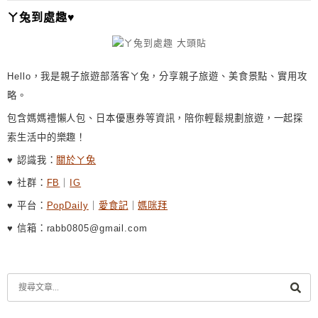
I
ㄚ兔到處趣♥
V
E
:
Hello，我是親子旅遊部落客ㄚ兔，分享親子旅遊、美食景點、實用攻
略。
包含媽媽禮懶人包、日本優惠券等資訊，陪你輕鬆規劃旅遊，一起探
索生活中的樂趣！
♥ 認識我：
關於ㄚ兔
♥ 社群：
FB
｜
IG
♥ 平台：
PopDaily
｜
愛食記
｜
媽咪拜
♥ 信箱：rabb0805@gmail.com