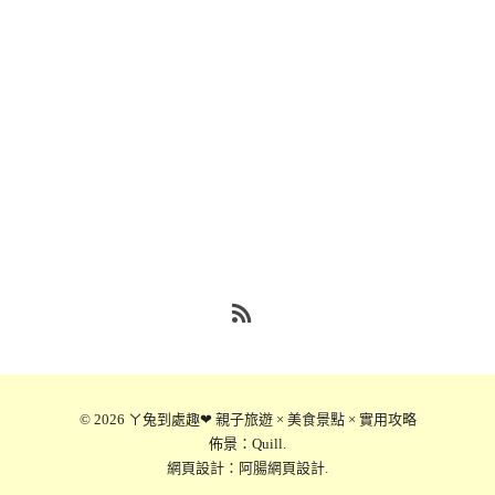
RSS
© 2026
ㄚ兔到處趣❤ 親子旅遊 × 美食景點 × 實用攻略
佈景：
Quill
.
網頁設計：
阿腸網頁設計
.