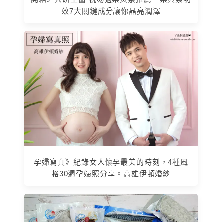
效7大關鍵成分讓你晶亮潤澤
孕婦寫真》紀錄女人懷孕最美的時刻，4種風
格30週孕婦照分享。高雄伊頓婚紗