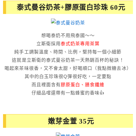
泰式曼谷奶茶+膠原蛋白珍珠 60元
想喝泰奶不用飛泰國～～
立斯衛採用
泰式奶茶專用茶葉
純手工調製溫度、時間、比例，堅持每一個小細節
這就是立斯衛的泰式曼谷奶茶一天熱銷百杯的秘訣！
喝起來茶味很香，又不會太甜，好喝順口（我點微糖去冰）
其中的白玉珍珠很Q彈很好吃，一定要點
而且裡面含有
膠原蛋白、膳食纖維
仔細品嚐還帶有一點蜂蜜的香味👍
嫩芽金萱 35元