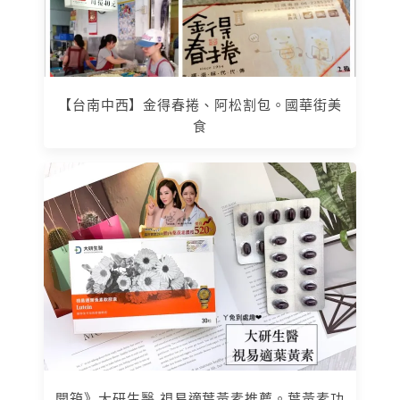
【台南中西】金得春捲、阿松割包。國華街美
食
開箱》大研生醫 視易適葉黃素推薦。葉黃素功