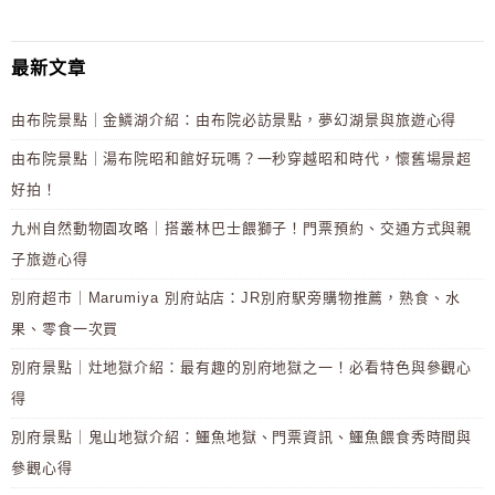
最新文章
由布院景點｜金鱗湖介紹：由布院必訪景點，夢幻湖景與旅遊心得
由布院景點｜湯布院昭和館好玩嗎？一秒穿越昭和時代，懷舊場景超
好拍！
九州自然動物園攻略｜搭叢林巴士餵獅子！門票預約、交通方式與親
子旅遊心得
別府超市｜Marumiya 別府站店：JR別府駅旁購物推薦，熟食、水
果、零食一次買
別府景點｜灶地獄介紹：最有趣的別府地獄之一！必看特色與參觀心
得
別府景點｜鬼山地獄介紹：鱷魚地獄、門票資訊、鱷魚餵食秀時間與
參觀心得