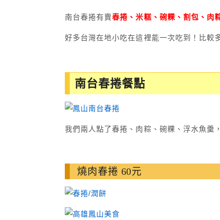
南台春捲有賣
春捲、米糕、碗粿、割包、肉
好多台灣在地小吃在這裡能一次吃到！比較
南台春捲餐點
我們兩人點了春捲、肉粽、碗粿、浮水魚羹，共
燒肉春捲 60元