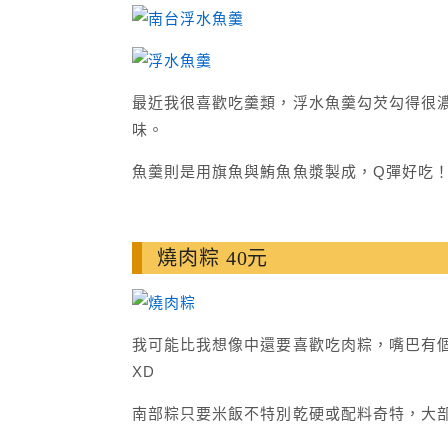
最近我很喜歡吃羹類，浮水魚羹勾芡勾得很
味。
魚羹則是用旗魚與鮪魚魚漿製成，Q彈好吃
燒肉粽 40元
我可能比我想像中還要喜歡吃肉粽，嘴巴有
XD
南部粽只要米飯不特別乾硬或配料奇特，大