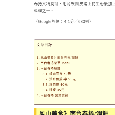
春捲又稱潤餅，用薄軟餅皮鋪上花生粉後加
料理之一。
（Google評價：4.1分／683則）
文章目錄
鳳山美食》南台春捲/潤餅
南台春捲菜單 Menu
南台春捲餐點
燒肉春捲 60元
浮水魚羹-中 55元
燒肉粽 40元
碗粿 35元
南台春捲 營業資訊
鳳山美食》南台春捲/潤餅