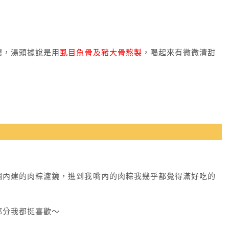
濃，湯頭據說是用
虱目魚骨及豬大骨熬製
，喝起來有微微清甜
！
個內建的肉粽濾鏡，進到我嘴內的肉粽我幾乎都覺得滿好吃的
部分我都挺喜歡～