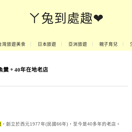
ㄚ兔到處趣❤
台灣旅遊美食
日本旅遊
亞洲旅遊
親子育兒
魚羹。40年在地老店
羹
，創立於西元1977年(民國66年)，至今是40多年的老店。