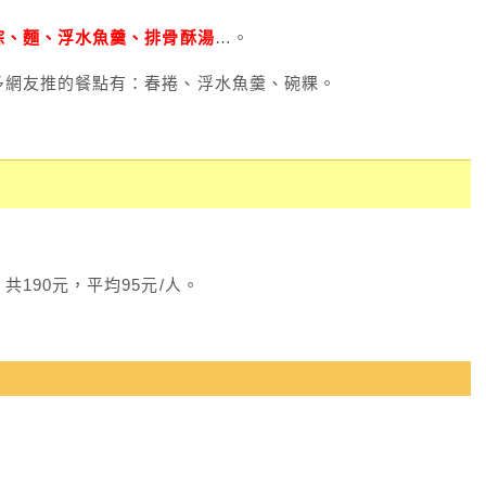
粽、麵、浮水魚羹、排骨酥湯
…。
多網友推的餐點有：春捲、浮水魚羹、碗粿。
190元，平均95元/人。