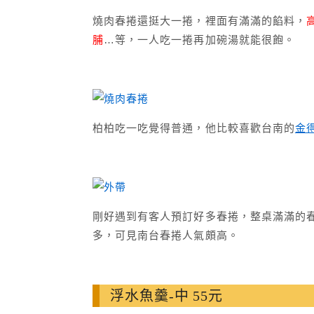
燒肉春捲還挺大一捲，裡面有滿滿的餡料，
脯
…等，一人吃一捲再加碗湯就能很飽。
柏柏吃一吃覺得普通，他比較喜歡台南的
金
剛好遇到有客人預訂好多春捲，整桌滿滿的
多，可見南台春捲人氣頗高。
浮水魚羹-中 55元