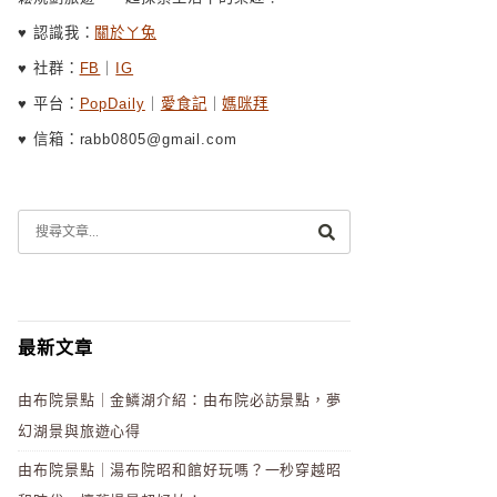
♥ 認識我：
關於ㄚ兔
♥ 社群：
FB
｜
IG
♥ 平台：
PopDaily
｜
愛食記
｜
媽咪拜
♥ 信箱：rabb0805@gmail.com
最新文章
由布院景點｜金鱗湖介紹：由布院必訪景點，夢
幻湖景與旅遊心得
由布院景點｜湯布院昭和館好玩嗎？一秒穿越昭