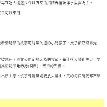
果再來吃大概還是會以店家的招牌春捲及浮水魚羹為主。
美食可以享用！
次看清明節的故事可能是久遠的小時候了，幾乎都已經忘光
推被燒死，晉文公便定那天為寒食節，每年這天禁止生火，要
成清明節吃春捲(潤餅)、祭祖的習俗。
會出餿主意，沒事幹嘛建議要放火燒山，真的每個時代都不缺