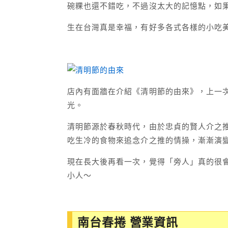
碗粿也還不錯吃，不過沒太大的記憶點，如
生在台灣真是幸福，有好多各式各樣的小吃
店內有面牆在介紹《清明節的由來》，上一
光。
清明節源於春秋時代，由於忠貞的賢人介之
吃生冷的食物來追念介之推的情操，漸漸演變
現在長大後再看一次，覺得「旁人」真的很
小人～
南台春捲 營業資訊