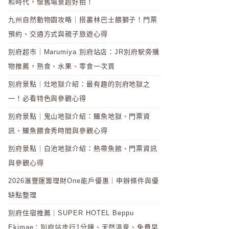
和時代，懷舊場景超好拍！
九州自然動物園攻略｜搭叢林巴士餵獅子！門票
預約、交通方式與親子旅遊心得
別府超市｜Marumiya 別府站店：JR別府駅旁購
物推薦，熟食、水果、零食一次買
別府景點｜灶地獄介紹：最有趣的別府地獄之
一！必看特色與參觀心得
別府景點｜鬼山地獄介紹：鱷魚地獄、門票資
訊、鱷魚餵食秀時間與參觀心得
別府景點｜白池地獄介紹：熱帶魚館、門票資訊
與參觀心得
2026滙豐運籌理財One能戶優惠｜申辦條件與優
缺點整理
別府住宿推薦｜SUPER HOTEL Beppu
Ekimae：別府站步行1分鐘、天然溫泉、免費早