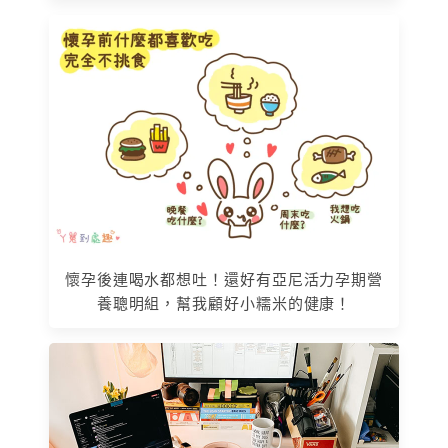
懷孕後連喝水都想吐！還好有亞尼活力孕期營
養聰明組，幫我顧好小糯米的健康！