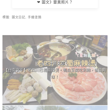
❤ 圖文》靈異照片？
標籤:
圖文日記
,
手繪塗鴉
上 / 下一篇文章
上一篇文章
【台南安平】老四川巴蜀麻辣燙。鴨血豆腐吃到飽，香麻夠
味！