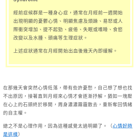
經前症候群是一種身心症，通常在月經前一週開始
出現明顯的憂鬱心情、明顯焦慮及煩躁、易怒或人
際衝突增加、提不起勁、疲倦、失眠或嗜睡、食慾
改變以及水腫、頭痛等生理症狀。
上述症狀通常在月經開始出血後幾天內即緩解。
在那幾天會突然心情低落，帶有些許憂愁，自己想了想也找
不出原因，接著直到月經來心情才會逐漸抒解，猶如一塊壓
在心上的石頭終於移開，周身濃濃霧霾散去，重新奪回情緒
的自主權。
總之不是心理作用，因為這種感覺太過明顯了。（
心情好時
是這樣
）