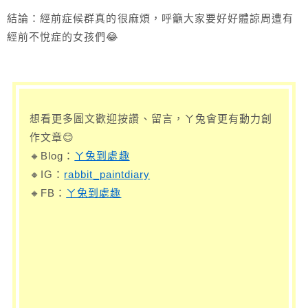
結論：經前症候群真的很麻煩，呼籲大家要好好體諒周遭有
經前不悅症的女孩們😂
想看更多圖文歡迎按讚、留言，ㄚ兔會更有動力創
作文章😊
🔸Blog：
ㄚ兔到處趣
🔸IG：
rabbit_paintdiary
🔸FB：
ㄚ兔到處趣