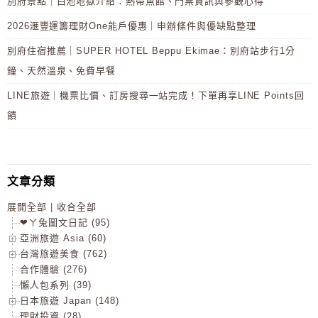
別府景點｜白池地獄介紹：熱帶魚館、門票資訊與參觀心得
2026滙豐運籌理財One能戶優惠｜申辦條件與優缺點整理
別府住宿推薦｜SUPER HOTEL Beppu Ekimae：別府站步行1分
鐘、天然溫泉、免費早餐
LINE旅遊｜機票比價、訂房搜尋一站完成！下單再享LINE Points回
饋
文章分類
展開全部
|
收合全部
❤ㄚ兔圖文日記 (95)
亞洲旅遊 Asia (60)
台灣旅遊美食 (762)
合作體驗 (276)
懶人包系列 (39)
日本旅遊 Japan (148)
理財投資 (28)