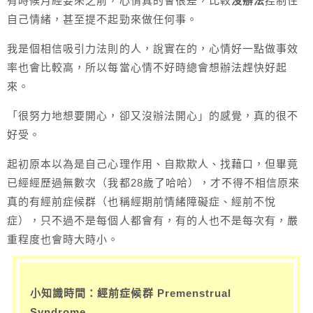
有時候月經要來之前，心情真的會很差，比較
沒辦法
控制住
自己情緒，甚至提不起勁來做任何事。
我是個相信吸引力法則的人，說實在的，心情好一點做事效
率也會比較高，所以每當心情不好時總會想辦法趕快好起
來。
「很努力地想要開心，卻又沒辦法開心」的感覺，真的很不
好受。
起初原本以為是自己心理作用、自欺欺人、找藉口，但畢竟
已經經歷過無數次（我都28歲了哈哈），才不得不相信原來
真的有經前症候群（也稱經期前情緒障礙症、經前不悅
症），只不過不是每個人都會有，有的人也不是每次有，嚴
重程度也會時大時小。
小知識時間：經前症候群 Premenstrual
Syndrome