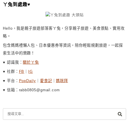
ㄚ兔到處趣♥
V
E
:
Hello，我是親子旅遊部落客ㄚ兔，分享親子旅遊、美食景點、實用攻
略。
包含媽媽禮懶人包、日本優惠券等資訊，陪你輕鬆規劃旅遊，一起探
索生活中的樂趣！
♥ 認識我：
關於ㄚ兔
♥ 社群：
FB
｜
IG
♥ 平台：
PopDaily
｜
愛食記
｜
媽咪拜
♥ 信箱：rabb0805@gmail.com