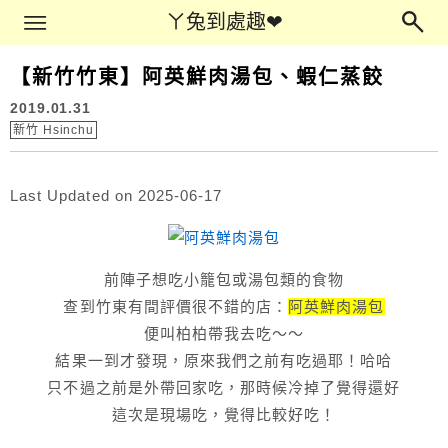
Main Menu
ㄚ兔到處趣❤
ㄚ兔到處趣❤
【新竹竹東】阿英鮮肉湯包、蝦仁蒸餃
2019.01.31
新竹 Hsinchu
Last Updated on 2025-06-17
前陣子想吃小籠包或湯包類的食物
查到竹東有間評價很不錯的店：
阿英鮮肉湯包
便叫柏柏帶我去吃～～
結果一到才發現，原來我們之前有吃過耶！哈哈
只不過之前是外帶回家吃，那時候冷掉了覺得還好
這次是現場吃，覺得比較好吃！