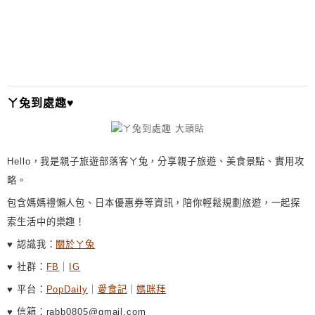
E
R
N
A
T
I
ㄚ兔到處趣♥
V
E
:
Hello，我是親子旅遊部落客ㄚ兔，分享親子旅遊、美食景點、實用攻
略。
包含媽媽禮懶人包、日本優惠券等資訊，陪你輕鬆規劃旅遊，一起探
索生活中的樂趣！
♥ 認識我：
關於ㄚ兔
♥ 社群：
FB
｜
IG
♥ 平台：
PopDaily
｜
愛食記
｜
媽咪拜
♥ 信箱：rabb0805@gmail.com