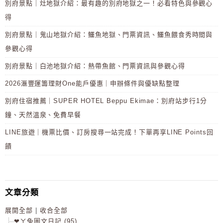
別府景點｜灶地獄介紹：最有趣的別府地獄之一！必看特色與參觀心
得
別府景點｜鬼山地獄介紹：鱷魚地獄、門票資訊、鱷魚餵食秀時間與
參觀心得
別府景點｜白池地獄介紹：熱帶魚館、門票資訊與參觀心得
2026滙豐運籌理財One能戶優惠｜申辦條件與優缺點整理
別府住宿推薦｜SUPER HOTEL Beppu Ekimae：別府站步行1分
鐘、天然溫泉、免費早餐
LINE旅遊｜機票比價、訂房搜尋一站完成！下單再享LINE Points回
饋
文章分類
展開全部
|
收合全部
❤ㄚ兔圖文日記 (95)