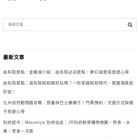
最新文章
由布院景點｜金鱗湖介紹：由布院必訪景點，夢幻湖景與旅遊心得
由布院景點｜湯布院昭和館好玩嗎？一秒穿越昭和時代，懷舊場景超
好拍！
九州自然動物園攻略｜搭叢林巴士餵獅子！門票預約、交通方式與親
子旅遊心得
別府超市｜Marumiya 別府站店：JR別府駅旁購物推薦，熟食、水
果、零食一次買