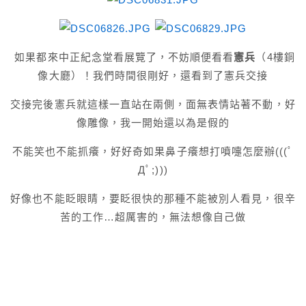
如果都來中正紀念堂看展覽了，不妨順便看看
憲兵
（4樓銅
像大廳）！我們時間很剛好，還看到了憲兵交接
交接完後憲兵就這樣一直站在兩側，面無表情站著不動，好
像雕像，我一開始還以為是假的
不能笑也不能抓癢，好好奇如果鼻子癢想打噴嚏怎麼辦(((ﾟ
Дﾟ;)))
好像也不能眨眼睛，要
眨很快的那種不能被別人看見，
很辛
苦的工作…超厲害的，無法想像自己做