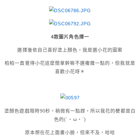
4款圖片角色擇一
選擇後
依自己喜好塗上顏色，我是選小花的圖案
柏柏一直覺得小花這麼簡單幹嘛不選複雜一點的，但我就是
喜歡小花呀＊
塗顏色遊戲限時90秒，稍微有一點趕，所以我花的梗都是白
色的(´・ω・`)
原本想在花上面畫小臉，但來不及，哈哈