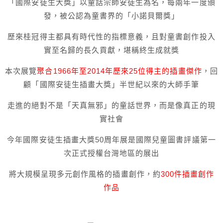
「國際安徒生大獎」以童話宗師安徒生為名，每兩年一度頒
發，被公認為童書界的「小諾貝爾獎」
歷來桂冠得主都具有時代性的指標意義，且對童書創作投入
實至名歸的長久貢獻，堪稱終生成就獎
本次展覽
聚合1966年至2014年歷來25位得主的插畫傑作
，回
顧「國際安徒生插畫大獎」半世紀以來的大師手筆
走進的絕對不是「天真無邪」的童話世界，而是像真正的現
實社會
今年國際安徒生插畫大獎50周年展是國際兒童圖書評議第一
次正式授權台灣地區的展出
將大規模呈現多元創作風格的插畫創作，約
300件插畫創作
作品