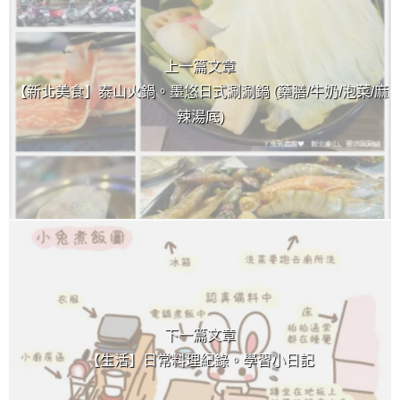
上一篇文章
【新北美食】泰山火鍋。墨悠日式涮涮鍋 (藥膳/牛奶/泡菜/麻
辣湯底)
下一篇文章
【生活】日常料理紀錄。學習小日記