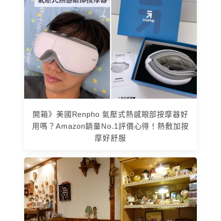
開箱》美國Renpho 氣壓式熱感眼部按摩器好
用嗎？Amazon銷量No.1評價心得！熱敷加按
摩好舒服