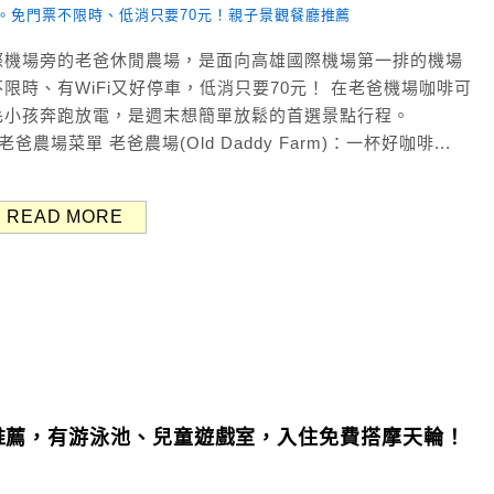
際機場旁的老爸休閒農場，是面向高雄國際機場第一排的機場
時、有WiFi又好停車，低消只要70元！ 在老爸機場咖啡可
毛小孩奔跑放電，是週末想簡單放鬆的首選景點行程。
老爸農場菜單 老爸農場(Old Daddy Farm)：一杯好咖啡...
READ MORE
推薦，有游泳池、兒童遊戲室，入住免費搭摩天輪！