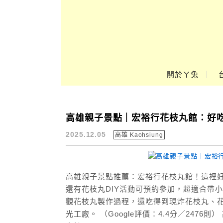
Main Menu
ㄚ兔到處趣❤
關於ㄚ兔
高雄親子景點｜宏裕行花枝丸館：好
高雄親子旅遊
2025.12.05
高雄 Kaohsiung
高雄親子景點推薦：宏裕行花枝丸館！這裡
還有花枝丸DIY活動可預約參加，超適合帶
觀花枝丸製作過程，還吃得到現炸花枝丸、
光工廠。 （Google評價：4.4分／2476