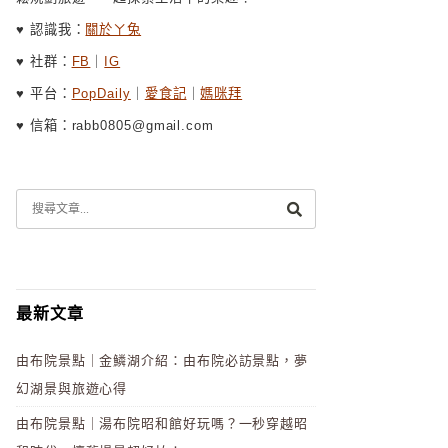
♥ 認識我：
關於ㄚ兔
♥ 社群：
FB
｜
IG
♥ 平台：
PopDaily
｜
愛食記
｜
媽咪拜
♥ 信箱：rabb0805@gmail.com
最新文章
由布院景點｜金鱗湖介紹：由布院必訪景點，夢
幻湖景與旅遊心得
由布院景點｜湯布院昭和館好玩嗎？一秒穿越昭