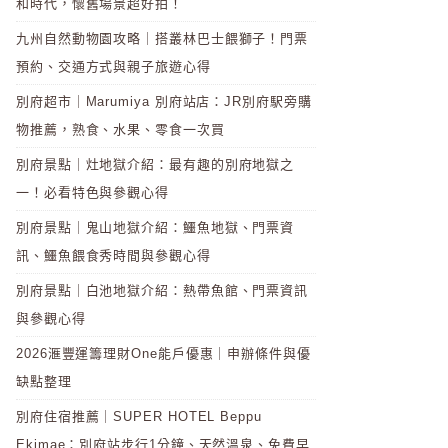
和時代，懷舊場景超好拍！
九州自然動物園攻略｜搭叢林巴士餵獅子！門票
預約、交通方式與親子旅遊心得
別府超市｜Marumiya 別府站店：JR別府駅旁購
物推薦，熟食、水果、零食一次買
別府景點｜灶地獄介紹：最有趣的別府地獄之
一！必看特色與參觀心得
別府景點｜鬼山地獄介紹：鱷魚地獄、門票資
訊、鱷魚餵食秀時間與參觀心得
別府景點｜白池地獄介紹：熱帶魚館、門票資訊
與參觀心得
2026滙豐運籌理財One能戶優惠｜申辦條件與優
缺點整理
別府住宿推薦｜SUPER HOTEL Beppu
Ekimae：別府站步行1分鐘、天然溫泉、免費早