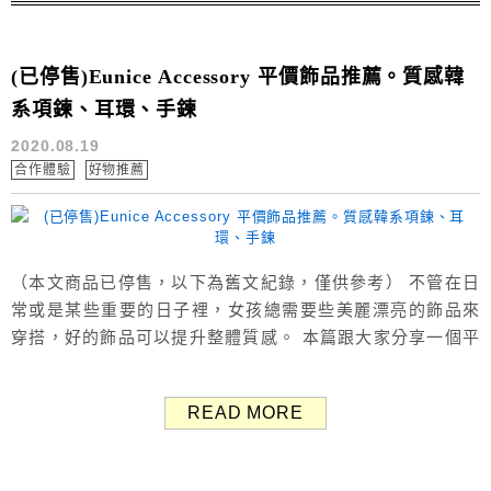
(已停售)Eunice Accessory 平價飾品推薦。質感韓
系項鍊、耳環、手鍊
2020.08.19
合作體驗
好物推薦
（本文商品已停售，以下為舊文紀錄，僅供參考） 不管在日
常或是某些重要的日子裡，女孩總需要些美麗漂亮的飾品來
穿搭，好的飾品可以提升整體質感。 本篇跟大家分享一個平
價飾品品牌Eunice Accessory，商品有耳環、耳夾、耳骨
夾、手鍊、項鍊、戒指、髮飾等。 價格從100元到400元都
READ MORE
有，打扮美美的不用花大錢，同時也是送禮的好選擇哦！
Eunice飾品提供多種款式及風格，其中有些商品是韓國製或
純銀，...