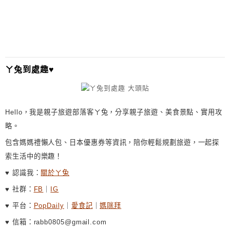
ㄚ兔到處趣♥
Hello，我是親子旅遊部落客ㄚ兔，分享親子旅遊、美食景點、實用攻
略。
包含媽媽禮懶人包、日本優惠券等資訊，陪你輕鬆規劃旅遊，一起探
索生活中的樂趣！
♥ 認識我：
關於ㄚ兔
♥ 社群：
FB
｜
IG
♥ 平台：
PopDaily
｜
愛食記
｜
媽咪拜
♥ 信箱：rabb0805@gmail.com