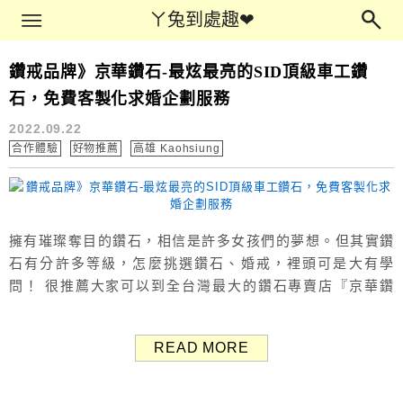
Main Menu
ㄚ兔到處趣❤
ㄚ兔到處趣❤
鑽戒品牌》京華鑽石-最炫最亮的SID頂級車工鑽
飾品
石，免費客製化求婚企劃服務
2022.09.22
合作體驗
好物推薦
高雄 Kaohsiung
擁有璀璨奪目的鑽石，相信是許多女孩們的夢想。但其實鑽
石有分許多等級，怎麼挑選鑽石、婚戒，裡頭可是大有學
問！ 很推薦大家可以到全台灣最大的鑽石專賣店『京華鑽
石』門市鑑賞，門市顧問都會細心解說。 婚戒品牌京華鑽石
最大特色在於他們的S.I.D.頂級車工技術，擁有完美的八心八
READ MORE
箭，成功打造出世上最炫最亮的鑽石。除此之外，也有自由
挑選裸鑽與戒台組合、求婚企劃等完全客製化的服務內容
喔。 京華鑽石 ...