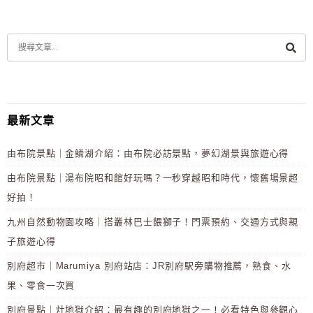
最新文章
由布院景點｜金鱗湖介紹：由布院必訪景點，夢幻湖景與旅遊心得
由布院景點｜湯布院昭和館好玩嗎？一秒穿越昭和時代，懷舊場景超
好拍！
九州自然動物園攻略｜搭叢林巴士餵獅子！門票預約、交通方式與親
子旅遊心得
別府超市｜Marumiya 別府站店：JR別府駅旁購物推薦，熟食、水
果、零食一次買
別府景點｜灶地獄介紹：最有趣的別府地獄之一！必看特色與參觀心