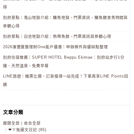
得
別府景點｜鬼山地獄介紹：鱷魚地獄、門票資訊、鱷魚餵食秀時間與
參觀心得
別府景點｜白池地獄介紹：熱帶魚館、門票資訊與參觀心得
2026滙豐運籌理財One能戶優惠｜申辦條件與優缺點整理
別府住宿推薦｜SUPER HOTEL Beppu Ekimae：別府站步行1分
鐘、天然溫泉、免費早餐
LINE旅遊｜機票比價、訂房搜尋一站完成！下單再享LINE Points回
饋
文章分類
展開全部
|
收合全部
❤ㄚ兔圖文日記 (95)