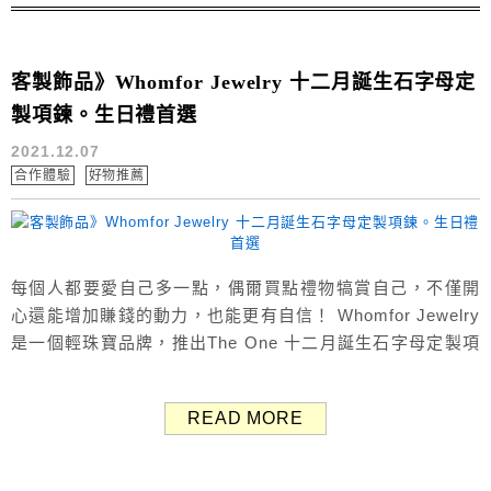
客製飾品》Whomfor Jewelry 十二月誕生石字母定
製項鍊。生日禮首選
2021.12.07
合作體驗
好物推薦
每個人都要愛自己多一點，偶爾買點禮物犒賞自己，不僅開
心還能增加賺錢的動力，也能更有自信！ Whomfor Jewelry
是一個輕珠寶品牌，推出The One 十二月誕生石字母定製項
鍊，可以選擇自己月份的誕生石色水晶，並配上一個具有意
義的英文字母。 客製化的誕生石項鍊很適合買來作為幸運
READ MORE
物，也很適合送人做生日禮物、情人節禮物！ Whomfor
Jewelry 品牌故事 輕珠寶品牌《Who...