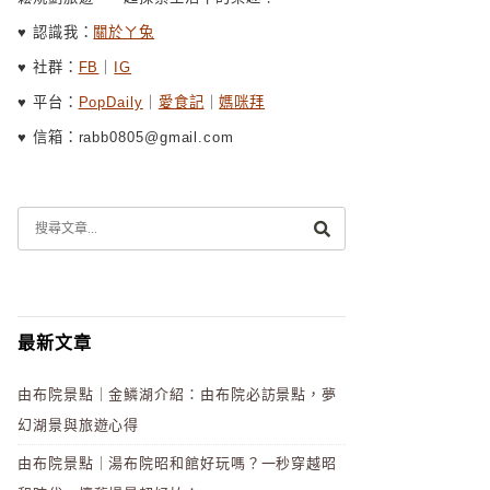
♥ 認識我：
關於ㄚ兔
♥ 社群：
FB
｜
IG
♥ 平台：
PopDaily
｜
愛食記
｜
媽咪拜
♥ 信箱：rabb0805@gmail.com
最新文章
由布院景點｜金鱗湖介紹：由布院必訪景點，夢
幻湖景與旅遊心得
由布院景點｜湯布院昭和館好玩嗎？一秒穿越昭