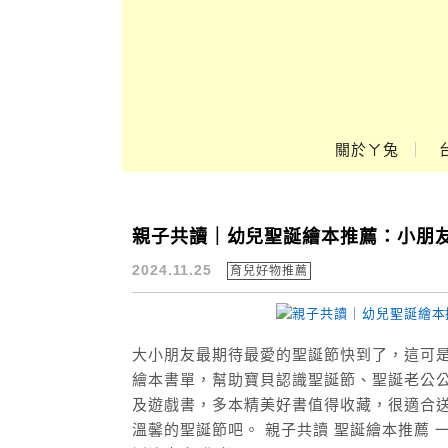
Main Menu
ㄚ兔到處趣❤
關於ㄚ兔
親子共讀｜幼兒聖誕繪本推薦：小朋
親子共讀
2024.11.25
育兒好物推薦
大小朋友最期待最愛的聖誕節快到了，這可
繪本書單，幫助寶貝認識聖誕節、聖誕老公公
及遊戲書，多本精美好書值得收藏，很適合
溫馨的聖誕節吧。 親子共讀 聖誕繪本推薦 