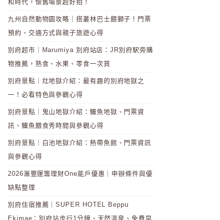
和時代，懷舊場景超好拍！
九州自然動物園攻略｜搭叢林巴士餵獅子！門票
預約、交通方式與親子旅遊心得
別府超市｜Marumiya 別府站店：JR別府駅旁購
物推薦，熟食、水果、零食一次買
別府景點｜灶地獄介紹：最有趣的別府地獄之
一！必看特色與參觀心得
別府景點｜鬼山地獄介紹：鱷魚地獄、門票資
訊、鱷魚餵食秀時間與參觀心得
別府景點｜白池地獄介紹：熱帶魚館、門票資訊
與參觀心得
2026滙豐運籌理財One能戶優惠｜申辦條件與優
缺點整理
別府住宿推薦｜SUPER HOTEL Beppu
Ekimae：別府站步行1分鐘、天然溫泉、免費早