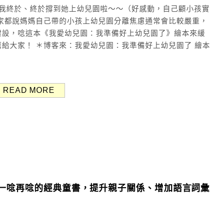
！我終於、終於撐到她上幼兒園啦～～（好感動，自己顧小孩實
家都說媽媽自己帶的小孩上幼兒園分離焦慮通常會比較嚴重，
建設，唸這本《我愛幼兒園：我準備好上幼兒園了》繪本來緩
給大家！ ＊博客來：我愛幼兒園：我準備好上幼兒園了 繪本
READ MORE
以一唸再唸的經典童書，提升親子關係、增加語言詞彙