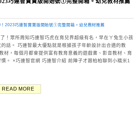
023巧連智寶寶版開始號①完整開箱。幼兒教材推薦
箱來了！眾所周知巧連智巧虎在育兒界超級有名，早在ㄚ兔生小孩
的話。 巧連智最大優點就是根據孩子年齡設計出合適的教
兒教材，每個月都會提供富有教育意義的遊戲書、影音教材、育
慣。 ×巧連智官網 巧連智介紹 前陣子才跟柏柏聊到小糯米1
READ MORE