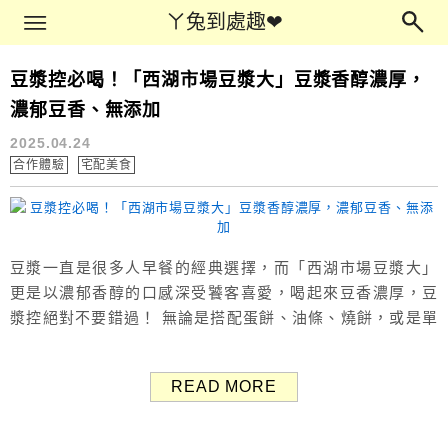
Main Menu
ㄚ兔到處趣❤
ㄚ兔到處趣❤
豆漿控必喝！「西湖市場豆漿大」豆漿香醇濃厚，
無添加
濃郁豆香、無添加
2025.04.24
合作體驗
宅配美食
豆漿一直是很多人早餐的經典選擇，而「西湖市場豆漿大」
更是以濃郁香醇的口感深受饕客喜愛，喝起來豆香濃厚，豆
漿控絕對不要錯過！ 無論是搭配蛋餅、油條、燒餅，或是單
獨品嚐，這杯豆漿都能帶來滿滿的營養與幸福感。 本文開箱
西湖市場豆漿大的美味秘密，看看它為什麼能成為許多人的
READ MORE
心頭好。 開箱西湖市場豆漿大 關於《豆漿大》的美味秘密
《豆漿大》起源於台北市西湖市場裡的豆漿攤販，廣受女性
朋友喜愛、部落客推薦，目前在...