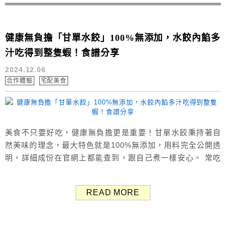
健康無負擔「甘單水餃」100%無添加，水餃內餡多
汁吃得到整隻蝦！食譜分享
2024.12.06
合作體驗
宅配美食
美食不只要好吃，健康無負擔更是重要！甘單水餃秉持著自
然美味的理念，最大特色就是100%無添加，用料完全公開透
明，詳細成份在官網上都能查到，跟自己煮一樣安心。 常吃
外食不健康，自己煮又不想太累，推薦選擇「甘單水餃」這
個兼具健康、美味與輕鬆的好選擇。 甘單水餃：100%無添
READ MORE
加 食安問題日趨嚴重，有小孩後更要重視食品安全與健康，
甘單水餃是家無添加水餃專門店，另外也有販售鮮肉丸、漢
堡排等。 肉品堅持不使用...