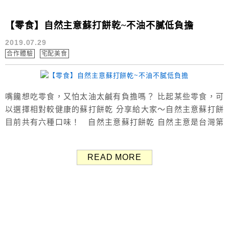
【零食】自然主意蘇打餅乾~不油不膩低負擔
2019.07.29
合作體驗
宅配美食
嘴饞想吃零食，又怕太油太鹹有負擔嗎？ 比起某些零食，可
以選擇相對較健康的蘇打餅乾 分享給大家～自然主意蘇打餅
目前共有六種口味！ 自然主意蘇打餅乾 自然主意是台灣第
一位獲獎的蘇打餅乾 連續榮獲「食品界米其林指南」比利時
iTQi二星肯定🏆 ＊購買連結：官網、蝦皮商城 自然主意蘇
READ MORE
打餅每種口味各有各的風味！ 可以隨著心情換來換去，好吃
不膩 藍藻青蔥、蕎麥紫菜、馬告胡椒 亞麻仁...