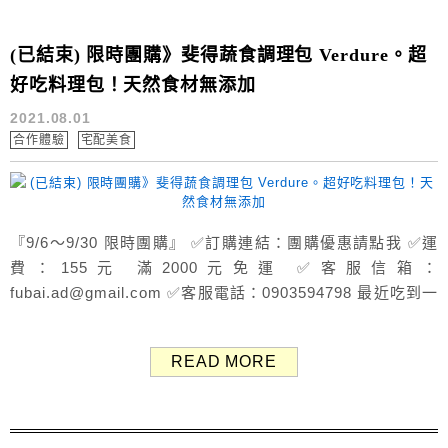
(已結束) 限時團購》斐得蔬食調理包 Verdure。超
好吃料理包！天然食材無添加
2021.08.01
合作體驗
宅配美食
『9/6～9/30 限時團購』 ✅訂購連結：團購優惠請點我 ✅運
費：155元 滿2000元免運 ✅客服信箱：
fubai.ad@gmail.com ✅客服電話：0903594798 最近吃到一
家超好吃的蔬食調理包！ 斐得蔬食Verdure主打天然食材，
無添加、無防腐劑，多達16種口味調理包，全品項皆為素
READ MORE
食，健康又美味。 有斐得蔬食調理包在手，在家就能做大
廚，輕鬆煮出餐廳級美味料理😆 斐...