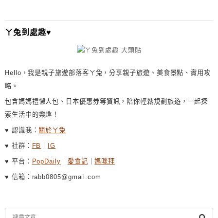
ㄚ兔到處趣♥
Hello，我是親子旅遊部落客ㄚ兔，分享親子旅遊、美食景點、實用攻
略。
包含媽媽禮懶人包、日本優惠券等資訊，陪你輕鬆規劃旅遊，一起探
索生活中的樂趣！
♥ 認識我：
關於ㄚ兔
♥ 社群：
FB
｜
IG
♥ 平台：
PopDaily
｜
愛食記
｜
媽咪拜
♥ 信箱：rabb0805@gmail.com