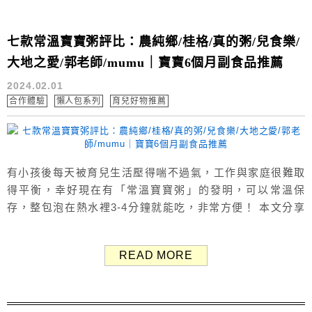
七款常溫寶寶粥評比：農純鄉/桂格/真的粥/兒食樂/
大地之愛/郭老師/mumu｜寶寶6個月副食品推薦
2024.02.01
合作體驗
懶人包系列
育兒好物推薦
有小孩後每天被育兒生活壓得喘不過氣，工作與家庭很難取
得平衡，幸好現在有「常溫寶寶粥」的發明，可以常溫保
存，整包泡在熱水裡3-4分鐘就能吃，非常方便！ 本文分享
小糯米吃過的七款常溫寶寶粥評比：農純鄉、桂格、真的
粥、兒食樂、大地之愛、郭老師、mumu。下面整理出各家
READ MORE
寶寶粥的特色、成分與質地照片給大家參考（以雞肉口味為
主），這些都是相當知名的寶寶粥品牌。 其實原本想要自己
煮，但後來發現要煮飯又要顧小孩、...