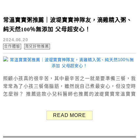
常溫寶寶粥推薦｜波堤寶寶神隊友，滴雞精入粥、
純天然100％無添加 父母超安心！
2024.06.20
合作體驗
育兒好物推薦
照顧小孩真的很辛苦，其中最辛苦之一就是要準備三餐，我
常常為了小孩三餐傷腦筋，雖然說自己煮最安心，但沒空時
怎麼辦？ 推薦這款小兒科醫師也推薦的波堤寶寶常溫寶寶
粥！波堤寶寶粥最大特色是有加入滴雞精，提供多種口味、
多樣豐富食材給寶寶全方位營養，給小朋友吃波堤寶寶就跟
READ MORE
自己煮一樣好安心！ 常溫寶寶粥推薦！波堤寶寶粥 寶寶從4
到6個月左右就可以開始吃副食品，小糯米的第一口副食品是
米湯，後來十倍粥、各種天然食物...