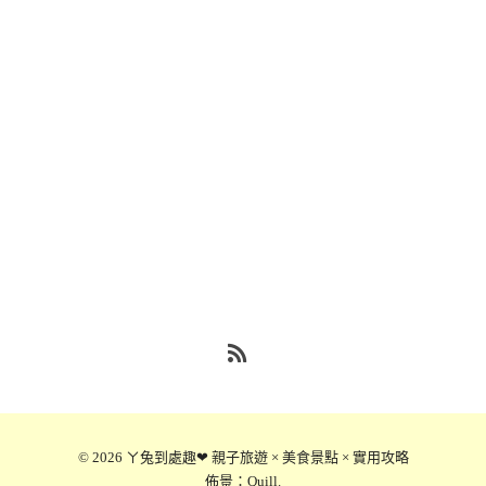
RSS
© 2026
ㄚ兔到處趣❤ 親子旅遊 × 美食景點 × 實用攻略
佈景：
Quill
.