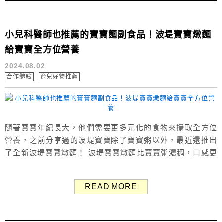
小兒科醫師也推薦的寶寶麵副食品！波堤寶寶燉麵
給寶寶全方位營養
2024.08.02
合作體驗
育兒好物推薦
隨著寶寶年紀長大，他們需要更多元化的食物來攝取全方位
營養，之前分享過的波堤寶寶除了寶寶粥以外，最近還推出
了全新波堤寶寶燉麵！ 波堤寶寶燉麵比寶寶粥濃稠，口感更
適合一歲以上的寶寶，跟寶寶粥一樣純天然100%無防腐劑、
無調味、無人工色素，並且通過SGS多項檢驗，更有知名小
READ MORE
兒科醫師推薦，給寶寶吃真的讓媽媽好安心。 波堤寶寶燉麵
我覺得準備寶寶副食品是件很辛苦的事，尤其是寶寶開始吃
粥以後，每天都要變換各種...