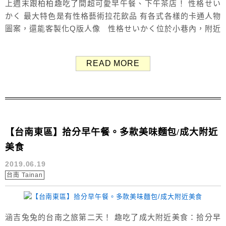
上週末跟柏柏趣吃了間超可愛早午餐、下午茶店！ 性格せい
かく 最大特色是有性格藝術拉花飲品 有各式各樣的卡通人物
圖案，還能客製化Q版人像 性格せいかく位於小巷內，附近
很多住家 記得輕聲細語不要影響到在地人～ 愛車可停放在成
功路或公園路停車格 喜歡的店就一直去 喜歡的事就一直做
READ MORE
喜歡的人就一直喜歡 生活是用來喜歡的 我好喜歡性格餐廳寫
的這一段話 願我也能過上自己喜歡的生活 ...
【台南東區】拾分早午餐。多款美味麵包/成大附近
美食
2019.06.19
台南 Tainan
涵吉兔兔的台南之旅第二天！ 趣吃了成大附近美食：拾分早