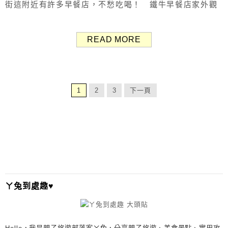
街這附近有許多早餐店，不愁吃喝！ 鐵牛早餐店家外觀
Bubuking鐵牛早餐車菜單 Menu Bubuking鐵牛早餐車菜單
Menu 酥皮蛋餅、手工蘿蔔糕、吐司/漢堡、港式西多士、小
READ MORE
點心、飲料。 蛋餅：起司+10元、牽絲+15元、熔岩醬+15
元。 &nbs...
1
2
3
下一頁
ㄚ兔到處趣♥