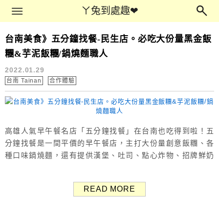
Main Menu
ㄚ兔到處趣❤
ㄚ兔到處趣❤
台南美食》五分鐘找餐-民生店。必吃大份量黑金飯
早午餐
糰&芋泥飯糰/鍋燒麵職人
2022.01.29
台南 Tainan
合作體驗
高雄人氣早午餐名店「五分鐘找餐」在台南也吃得到啦！五
分鐘找餐是一間平價的早午餐店，主打大份量創意飯糰、各
種口味鍋燒麵，還有提供漢堡、吐司、點心炸物、招牌鮮奶
茶、咖啡、豆漿等。 （Google評價：4.7分／98則） 台南
早午餐推薦 五分鐘找餐 五分鐘找餐台南民生店位於中西區民
READ MORE
生路上，靠近河樂廣場、五條港文化區、兑悅門古蹟、神農
街等景點。 不只早午餐時段營業，晚間也有營業，晚餐想吃
飯糰...