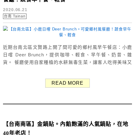
2020.06.21
台南 Tainan
近期台南北區文賢路上開了間可愛的鄉村風早午餐店：小鹿
日嚐 Deer Brunch，提供咖啡、輕食、早午餐、奶昔、雜
貨。 餐廳使用自家種植的水耕無毒生菜，讓客人吃得美味又
安心～ 小鹿日嚐早午餐 官方FB介紹店名日嚐の由來：「每
日嚐鮮，每一天都充滿期待。」，而小鹿則是1980那年，店
READ MORE
家選擇鹿做為他們代代相傳的家徽。 用餐環境 這間店真的
很可愛，一進門就給人清新唯美又悠閒的氛...
【台南南區】金鍋貼。內餡飽滿的人氣鍋貼，在地
40年老店！