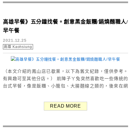
高雄早餐》五分鐘找餐。創意黑金飯糰/鍋燒麵職人/
早午餐
2021.12.25
高雄 Kaohsiung
（本文介紹的鳳山店已歇業，以下為舊文紀錄，僅供參考。
有興趣可至其他分店。） 前陣子ㄚ兔突然喜歡吃一些傳統的
台式早餐，像是飯糰、小籠包、大腸麵線之類的，後來在網
路上找到這間五分鐘找餐看起來不錯，於是就趣吃吃看囉～
（Google評價：4.7分／115則） 高雄鳳山早餐「五分鐘找
READ MORE
餐」 五分鐘找餐在高雄有數家分店，我們吃的這間是鳳山
店，在捷運鳳山西站、鳳山高中、青年公園附近。 ...