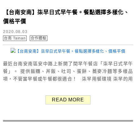
【台南安南】柒早日式早午餐。餐點選擇多樣化、
價格平價
2020.08.03
台南 Tainan
合作體驗
最近台南安南區安中路上新開了間早午餐店「柒早日式早午
餐」。 提供飯糰、丼飯、吐司、蛋餅、蕎麥冷麵等多樣品
項，不管當早餐或午餐都很適合！ 柒早用餐環境 柒早的用
餐環境挺舒服、寬廣明亮，有吧檯式座位也有四人座位桌。
餐具、醬料、茶水自取。 柒早早午餐菜單 Menu 日式手工
READ MORE
飯糰、鮮奶吐司、手工蛋餅、鮮奶法式厚片、小品、果醬系
列、柒早丼飯、冷麵、飲品。 餐點品項...