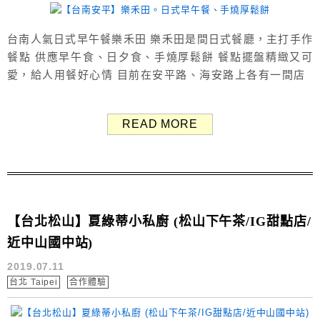
台南人氣日式早午餐樂禾田 樂禾田是間日式餐廳，主打手作
餐點 供應早午食、日夕食、手燒厚鬆餅 餐點擺盤精緻又可
愛，給人用餐好心情 目前在安平路、海安路上各有一間店
樂禾田用餐環境 時常看到有人在IG上打卡樂禾田，最近小兔
也趣吃啦！ 我們吃的是安平店 外表看起來不大，但裡頭很寬
READ MORE
敞 雖然仍在疫情期間，但一到假日人潮還是滿多的 有情侶
也有家庭，是個很適合聚餐的好地方 ...
【台北松山】夏綠蒂小私廚 (松山下午茶/IG甜點店/
近中山國中站)
2019.07.11
台北 Taipei
合作體驗