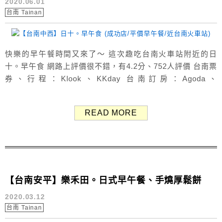
2020.06.01
台南 Tainan
快樂的早午餐時間又來了～ 這次趣吃台南火車站附近的日
十。早午食 網路上評價很不錯，有4.2分、752人評價 台南票
券、行程：Klook、KKday 台南訂房：Agoda、
Booking.com 餐廳外觀 距離火車站只有500m，騎車2分
鐘、步行7-8分鐘 我們週日中午來，等了約半小時多才入座
READ MORE
人潮還滿多的，要等有點久 天氣熱顯得等待時間漫長，有點
辛苦 用餐環境 我們坐在...
【台南安平】樂禾田。日式早午餐、手燒厚鬆餅
2020.03.12
台南 Tainan