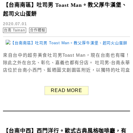
【台南南區】吐司男 Toast Man。教父厚牛漢堡、
起司火山蛋餅
2020.07.01
台南 Tainan
合作體驗
來自台中的超夯美食吐司男Toast Man，現在台南也有囉！
除此之外在台北、彰化、嘉義也都有分店。 吐司男-台南永華
店位於台南小西門、藍晒圖文創園區附近，以獨特的吐司盒
包裝走紅，好拍又好吃，是IG上很熱門的早餐店。 最近吐司
男推出了新菜單，除了吐司外也吃得到「漢堡」啦～ 關於
READ MORE
吐司男 Toast Man 永華店位在永華路與國華街交界的三角
窗，大大的招牌頗為顯眼。 台南永華...
【台南中西】西門洋行。歐式古典風格咖啡廳，有