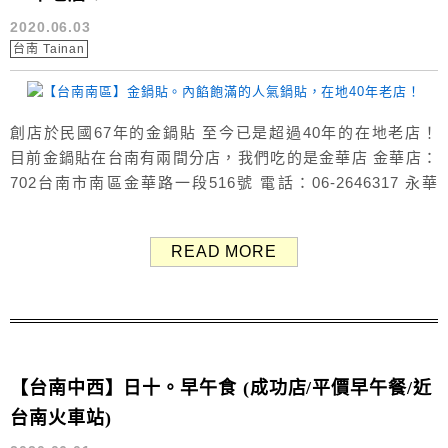
2020.06.03
台南 Tainan
創店於民國67年的金鍋貼 至今已是超過40年的在地老店！
目前金鍋貼在台南有兩間分店，我們吃的是金華店 金華店：
702台南市南區金華路一段516號 電話：06-2646317 永華
店：702台南市南區永華路一段249號 電話：06-2918080
店家外觀 這天週六來，雖然不到大排長龍的地步 但也算持續
READ MORE
都有人潮，是間很多在地人會吃的美食 金鍋貼菜單 Menu
金鍋貼除了...
【台南中西】日十。早午食 (成功店/平價早午餐/近
台南火車站)