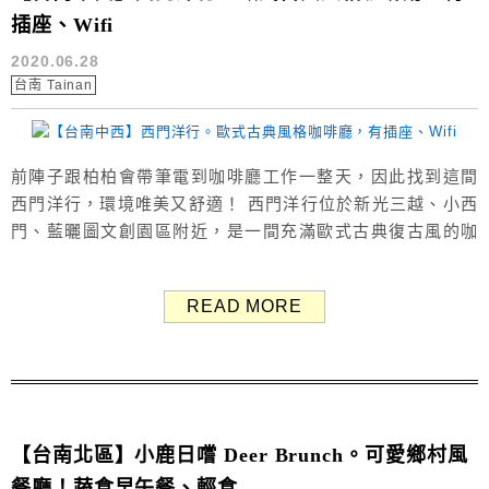
插座、Wifi
2020.06.28
台南 Tainan
前陣子跟柏柏會帶筆電到咖啡廳工作一整天，因此找到這間
西門洋行，環境唯美又舒適！ 西門洋行位於新光三越、小西
門、藍曬圖文創園區附近，是一間充滿歐式古典復古風的咖
啡廳，用餐環境很舒適。 有附插座、Wifi，如果沒有客滿的
話不限時，客滿則限定兩小時用餐時間。 西門洋行菜單
READ MORE
Menu 西門洋行提供套餐、輕食、點心、甜點、洋行咖啡、
非咖啡飲品。 西門洋行用餐規定 🔸身高110公分以上，低消
15...
【台南北區】小鹿日嚐 Deer Brunch。可愛鄉村風
餐廳！蔬食早午餐、輕食