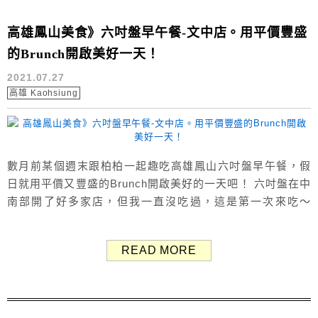
高雄鳳山美食》六吋盤早午餐-文中店。用平價豐盛
的Brunch開啟美好一天！
2021.07.27
高雄 Kaohsiung
數月前某個週末跟柏柏一起趣吃高雄鳳山六吋盤早午餐，假
日就用平價又豐盛的Brunch開啟美好的一天吧！ 六吋盤在中
南部開了好多家店，但我一直沒吃過，這是第一次來吃～
（Google評價：4.0分／866則） 六吋盤鳳山文中店內用環
境 這間六吋盤的內用氣氛寬廣舒適、明亮乾淨，環境上加分
READ MORE
不少！ 餐廳內餐具、醬料、開水採自助式取用，並設有自助
打包區，吃不完可以自己打包外帶，所以也沒有收取額外...