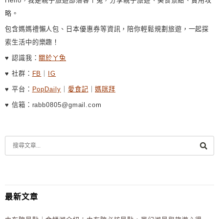
Hello，我是親子旅遊部落客ㄚ兔，分享親子旅遊、美食景點、實用攻
略。
包含媽媽禮懶人包、日本優惠券等資訊，陪你輕鬆規劃旅遊，一起探
索生活中的樂趣！
♥ 認識我：
關於ㄚ兔
♥ 社群：
FB
｜
IG
♥ 平台：
PopDaily
｜
愛食記
｜
媽咪拜
♥ 信箱：rabb0805@gmail.com
最新文章