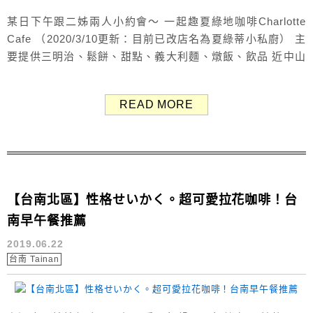
某日下午跟二姊兩人小約會～ 一起趣夏綠地咖啡Charlotte
Cafe （2020/3/10更新：目前已改店名為夏綠蒂小私廚） 主
要提供三明治、鬆餅、甜點、義大利麵、燉飯、飲品 近中山
國中站，步行3-5分鐘即可到達 夏綠地用餐環境 夏綠地咖啡
在今年二月全新開幕 整個環境都很新、很乾淨！ 周遭還有許
READ MORE
多貓咪的裝飾品與照片 不影響其他客人前提下，可攜帶寵
物、兒童用餐 店內偶爾會有貓咪出沒...
【台南北區】性格せいかく。超可愛拉花咖啡！台
南早午餐推薦
2019.06.22
台南 Tainan