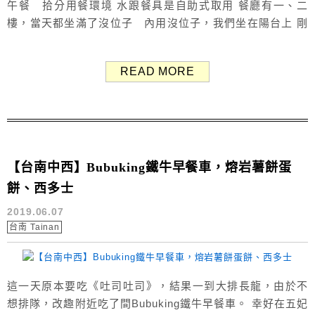
午餐 拾分用餐環境 水跟餐具是自助式取用 餐廳有一、二
樓，當天都坐滿了沒位子 內用沒位子，我們坐在陽台上 剛
開始覺得天氣還算涼涼的 結果坐久越來越熱，汗如雨下😂
一扇門兩邊情，能坐在室內吹冷氣好幸福呀 不過坐戶外也不
READ MORE
錯啦，享受一下自然的溫度 最後喝了冰飲也有好一些 拾分
菜單 Menu 經典木盤組合、青菜...
【台南中西】Bubuking鐵牛早餐車，熔岩薯餅蛋
餅、西多士
2019.06.07
台南 Tainan
這一天原本要吃《吐司吐司》，結果一到大排長龍，由於不
想排隊，改趣附近吃了間Bubuking鐵牛早餐車。 幸好在五妃