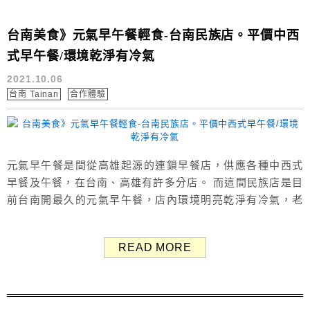
台南美食》元氣早午餐輕食-台南民族店。平價中西
式早午餐/環境乾淨有冷氣
2021.10.06
台南 Tainan
合作體驗
元氣早午餐是間從高雄起源的連鎖早餐店，供應各種中西式
早餐及午餐，在台南、高雄有許多分店。 而這間民族店是目
前台南開最久的元氣早午餐，店內環境明亮乾淨有冷氣，老
闆娘也很親切！ （Google評價：4.4分／68則） 台南早餐
推薦》元氣早午餐民族店 元氣早午餐-台南民族店位於台南中
READ MORE
西區民族路上，靠近五條港文化區、兑悅門古蹟、神農街等
景點。 上周末跟柏柏到台南旅遊兩天一夜，和他一群朋友來
吃...