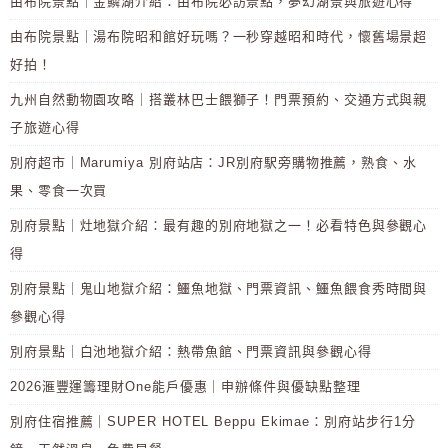
由布院景點｜金鱗湖介紹：由布院必訪景點，夢幻湖景與旅遊心得
由布院景點｜湯布院昭和館好玩嗎？一秒穿越昭和時代，懷舊場景超
好拍！
九州自然動物園攻略｜搭叢林巴士餵獅子！門票預約、交通方式與親
子旅遊心得
別府超市｜Marumiya 別府站店：JR別府駅旁購物推薦，熟食、水
果、零食一次買
別府景點｜灶地獄介紹：最有趣的別府地獄之一！必看特色與參觀心
得
別府景點｜鬼山地獄介紹：鱷魚地獄、門票資訊、鱷魚餵食秀時間與
參觀心得
別府景點｜白池地獄介紹：熱帶魚館、門票資訊與參觀心得
2026滙豐運籌理財One能戶優惠｜申辦條件與優缺點整理
別府住宿推薦｜SUPER HOTEL Beppu Ekimae：別府站步行1分