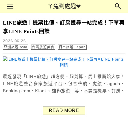
Main Menu
ㄚ兔到處趣❤
ㄚ兔到處趣❤
LINE旅遊｜機票比價、訂房搜尋一站完成！下單再
旅遊攻略
享LINE Points回饋
2026.06.26
亞洲旅遊 Asia
台灣旅遊美食
日本旅遊 Japan
最近發現「LINE旅遊」超方便、超划算，馬上推薦給大家！
LINE旅遊整合多家旅遊平台，包含華航、虎航、agoda、
Booking.com、Klook、雄獅旅遊...等，不論是機票、訂房、
交通、門票還是跟團旅遊，都能直接搜尋比價，自由行一站
完成。 最重要的是，透過LINE旅遊完成預訂，可以獲得
READ MORE
LINE Points回饋，LINE Points點數1點=1元，使用上幾乎
等同現金，回饋下來非常划算，對...