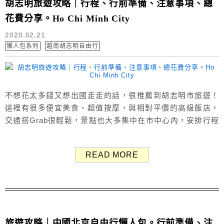
胡志明旅遊攻略｜行程、行前準備、注意事項、總
花費分享。Ho Chi Minh City
2020.02.21
懶人包系列
越南胡志明自由行
不想花太多錢又想出國走走的話，很推薦到胡志明市旅遊！
這裡有很多便宜美食、超值按摩，與相對平價的高級飯店，
交通搭Grab很輕鬆，景點也大多集中在市中心內，安排行程
簡單、旅費便宜，是個很不錯的選擇！ 本篇文章是胡志明自
由行攻略集，整理出胡志明市的簡介、交通、行前準備、注
READ MORE
意事項...等資訊，還有我們自己的行程規劃、總花費，通通
統整在一篇一併分享～ 看完這篇就可以輕鬆趣胡志明玩啦，
祝福大家都有趟快樂的越...
旅遊攻略｜中國北京自由行懶人包。行前準備、注