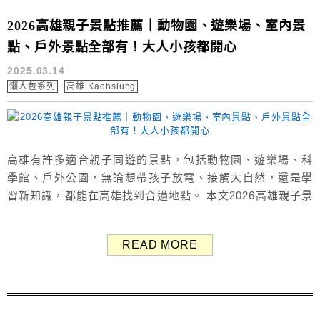
2026高雄親子景點推薦｜動物園、遊樂場、室內景
點、戶外景點全部有！大人小孩都開心
2025.03.14
懶人包系列
高雄 Kaohsiung
高雄有許多適合親子同遊的景點，包括動物園、遊樂場、科
學館、戶外公園，無論想帶孩子放電、接觸大自然，還是學
習新知識，都能在高雄找到合適地點。 本文2026高雄親子景
點推薦，精選出高雄最值得帶孩子去的親子旅遊景點，大人
小孩都能玩得好開心，快來看看高雄有哪些推薦景點，安排
READ MORE
一場親子旅遊吧！ 以下根據「戶外景點」與「室內景點」分
類，完整整理各景點重點特色、旅遊資訊，推薦共18個高雄
親子旅遊景點。 高雄戶外親...