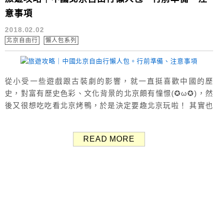
意事項
2018.02.02
北京自由行
懶人包系列
從小受一些遊戲跟古裝劇的影響，就一直挺喜歡中國的歷
史，對富有歷史色彩、文化背景的北京頗有憧憬(✪ω✪)，然
後又很想吃吃看北京烤鴨，於是決定要趣北京玩啦！ 其實也
很想去蘇州玩，但第一次去中國大陸，還是先選了一個交通
最方便的首都。 話說好像滿多人對中國印象不是很好（可能
READ MORE
政治或文化因素吧），不少人給我的反應都是去北京幹嘛、
怎麼會想去北京？真讓人有點沮喪，找資料時也覺得比日本
資料少很多( ´•̥̥̥ω•̥...