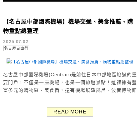
【名古屋中部國際機場】機場交通、美食推薦、購
物重點總整理
2025.07.02
名古屋自由行
名古屋中部國際機場(Centrair)是前往日本中部地區旅遊的重
要門戶，不僅是一座機場，也是一個旅遊景點！這裡擁有豐
富多元的購物區、美食街，還有機場展望風呂、波音博物館
(FLIGHT OF DREAMS)，以及全日本距離飛機最近的觀景
台。 本文一次整理「名古屋中部國際機場 NGO」的交通方
READ MORE
式、美食推薦、購物伴手禮、設施景點與住宿資訊等重點，
幫助你迅速掌握這座機場的魅力！ 關於中部國際機場 中部國
際...