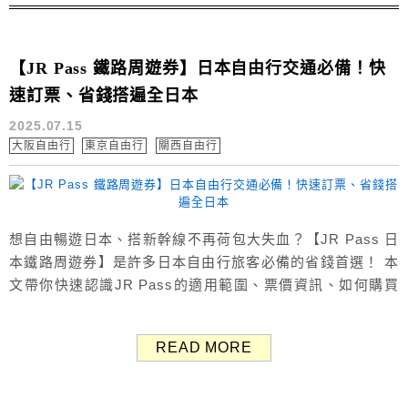
【JR Pass 鐵路周遊券】日本自由行交通必備！快
速訂票、省錢搭遍全日本
2025.07.15
大阪自由行
東京自由行
關西自由行
想自由暢遊日本、搭新幹線不再荷包大失血？【JR Pass 日
本鐵路周遊券】是許多日本自由行旅客必備的省錢首選！ 本
文帶你快速認識JR Pass的適用範圍、票價資訊、如何購買
與使用方式，並整理出四大購買通路比較：KLOOK、
KKday、JRPass、JR官網，幫助選出最適合的JR Pass購
READ MORE
買方式，一次搞懂怎麼買最划算、最方便！ JR Pass是什
麼？ JR Pass 簡介 JR Pass（ジャパン...