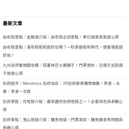
最新文章
由布院景點｜金鱗湖介紹：由布院必訪景點，夢幻湖景與旅遊心得
由布院景點｜湯布院昭和館好玩嗎？一秒穿越昭和時代，懷舊場景超
好拍！
九州自然動物園攻略｜搭叢林巴士餵獅子！門票預約、交通方式與親
子旅遊心得
別府超市｜Marumiya 別府站店：JR別府駅旁購物推薦，熟食、水
果、零食一次買
別府景點｜灶地獄介紹：最有趣的別府地獄之一！必看特色與參觀心
得
別府景點｜鬼山地獄介紹：鱷魚地獄、門票資訊、鱷魚餵食秀時間與
參觀心得