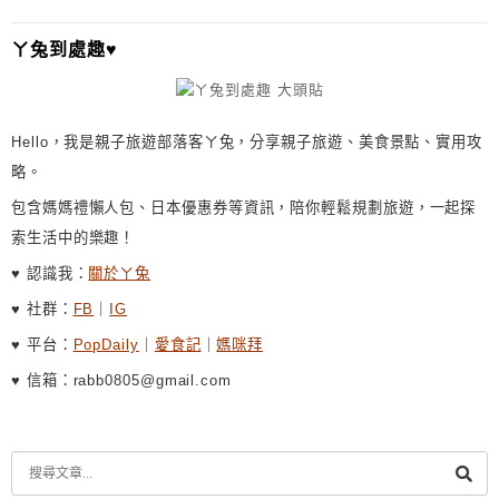
ㄚ兔到處趣♥
Hello，我是親子旅遊部落客ㄚ兔，分享親子旅遊、美食景點、實用攻
略。
包含媽媽禮懶人包、日本優惠券等資訊，陪你輕鬆規劃旅遊，一起探
索生活中的樂趣！
♥ 認識我：
關於ㄚ兔
♥ 社群：
FB
｜
IG
♥ 平台：
PopDaily
｜
愛食記
｜
媽咪拜
♥ 信箱：rabb0805@gmail.com