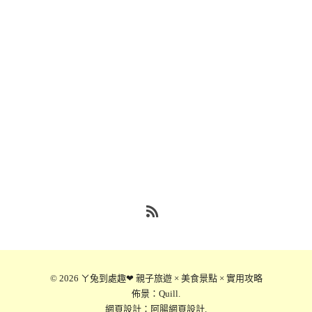
RSS
© 2026
ㄚ兔到處趣❤ 親子旅遊 × 美食景點 × 實用攻略
佈景：
Quill
.
網頁設計：
阿腸網頁設計
.