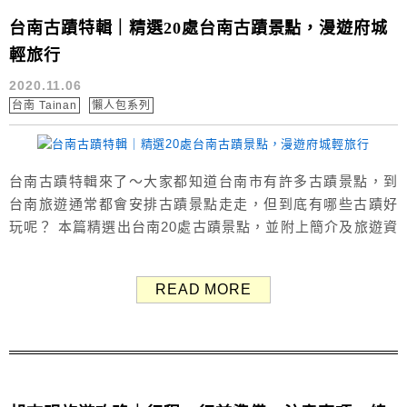
台南古蹟特輯｜精選20處台南古蹟景點，漫遊府城
輕旅行
2020.11.06
台南 Tainan
懶人包系列
台南古蹟特輯來了～大家都知道台南市有許多古蹟景點，到
台南旅遊通常都會安排古蹟景點走走，但到底有哪些古蹟好
玩呢？ 本篇精選出台南20處古蹟景點，並附上簡介及旅遊資
訊分享給你，漫遊府城輕旅行，趁著週末假期來趟歷史文化
巡禮吧！ 台南精選古蹟景點 赤崁樓、安平古堡、安平樹屋、
READ MORE
億載金城、台南孔廟、台南美術館一館、國立台灣文學館、
司法博物館、吳園藝文中心、林百貨、臺南知事官邸、鄭成
功文化館、五妃廟、原臺南廳長...