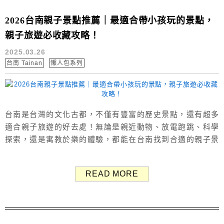
2026台南親子景點推薦｜最適合帶小孩玩的景點，
親子旅遊必收藏攻略！
2025.03.26
台南 Tainan
懶人包系列
台南是台灣的文化古都，不僅有豐富的歷史景點，還有超多
適合親子旅遊的好去處！無論是親近動物、放電跑跳、科學
探索，還是寓教於樂的體驗，都能在台南找到合適的親子景
點。 本文2026台南親子景點推薦，精選出台南最值得帶孩子
去的親子旅遊景點。 以下根據「戶外景點」與「室內景點」
READ MORE
分類，完整整理台南各景點重點特色、旅遊資訊，推薦共24
個台南親子旅遊景點。 台南戶外親子景點推薦 1. 台南親子
景點：奇美博物館 台...