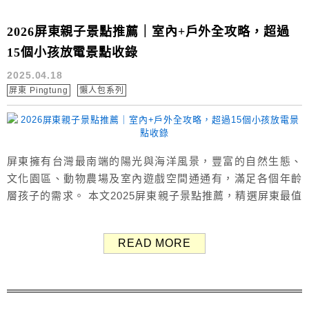
2026屏東親子景點推薦｜室內+戶外全攻略，超過
15個小孩放電景點收錄
2025.04.18
屏東 Pingtung
懶人包系列
屏東擁有台灣最南端的陽光與海洋風景，豐富的自然生態、
文化園區、動物農場及室內遊戲空間通通有，滿足各個年齡
層孩子的需求。 本文2025屏東親子景點推薦，精選屏東最值
得帶孩子去的親子旅遊景點。 以下根據「戶外景點」與「室
內景點」分類，整理出適合帶小孩一起玩的屏東親子景點重
READ MORE
點特色與旅遊資訊，推薦共16個台南親子旅遊景點。 屏東戶
外親子景點推薦 1. 屏東親子景點：六堆客家文化園區 屏東
六堆客家文化園區：...