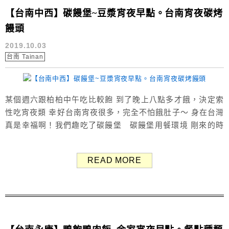
【台南中西】碳饅堡~豆漿宵夜早點。台南宵夜碳烤
饅頭
2019.10.03
台南 Tainan
某個週六跟柏柏中午吃比較飽 到了晚上八點多才餓，決定索
性吃宵夜類 幸好台南宵夜很多，完全不怕餓肚子～ 身在台灣
真是幸福啊！我們趣吃了碳饅堡 碳饅堡用餐環境 剛來的時
候還沒什麼人(約九點)，越晚人似乎越多 碳饅堡菜單 Menu
碳饅堡、吐司、脆皮蛋餅、粄條蛋餅、飲料 碳饅堡跟吐司有
READ MORE
多種口味，有甜有鹹 鹹口味有加美生菜、小黃瓜、番茄醬 如
果不加需事先告知店家 還可加購蛋、起...