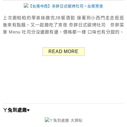
上次跟柏柏的學弟妹趣完JB餐酒館 接著到小西門走走逛逛
後來有點餓，又一起趣吃了宵夜 夯胖日式碳烤吐司 夯胖菜
單 Menu 吐司分沒邊跟有邊，價格都一樣 口味也有分甜的、
鹹的 還有熱狗、薯餅、雞塊、薯條等炸物小點心 用餐完畢
需協助將餐盤回收 我們四人各自點了一份吐司，都是有邊
READ MORE
的 內用先找位子點餐，接著等叫號自己領餐點 我們位子坐有
點遠都沒聽到叫號 所以吐司...
ㄚ兔到處趣♥