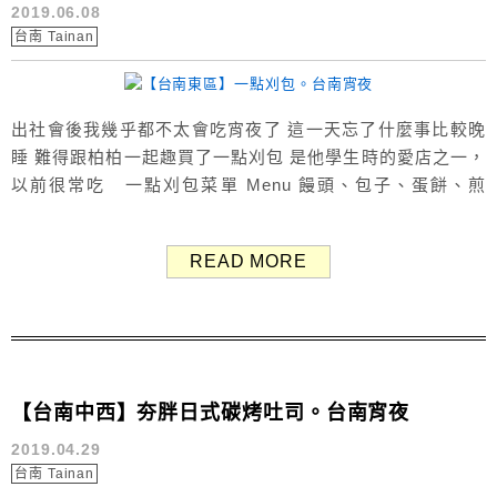
2019.06.08
台南 Tainan
出社會後我幾乎都不太會吃宵夜了 這一天忘了什麼事比較晚
睡 難得跟柏柏一起趣買了一點刈包 是他學生時的愛店之一，
以前很常吃 一點刈包菜單 Menu 饅頭、包子、蛋餅、煎
餃、碗粿 蘿蔔糕、刈包、粽子、豆漿、牛奶 全部品項不超過
35元，價格很親切！ 晚上十點後才開始營業 是夜貓子才吃
READ MORE
得到的美食 我們這天禮拜六來，人潮還挺多的 點完餐差不多
也等了二十多分鐘 外帶醬...
【台南中西】夯胖日式碳烤吐司。台南宵夜
2019.04.29
台南 Tainan