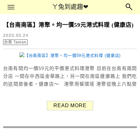
Main Menu
ㄚ兔到處趣❤
ㄚ兔到處趣❤
【台南南區】港聚。均一價59元港式料理 (健康店)
台南宵夜
2020.03.24
台南 Tainan
台南有間均一價59元的平價港式料理港聚 目前在台南有兩間
分店 一間在中西區金華路上，另一間在南區健康路上 我們吃
的這間是後者，健康店～ 港聚用餐環境 港聚從晚上六點營
業到凌晨兩點 是吃宵夜的好地方！ 有不少內用客人，也有不
少人直接外帶 港聚菜單 Menu 有蒸籠類點心、煲湯、腸
READ MORE
粉、煎炸烤類點心、公仔麵、冷飲 提供各種港式點心，均一
價59元 室內用餐需加一成服務費，也就是...