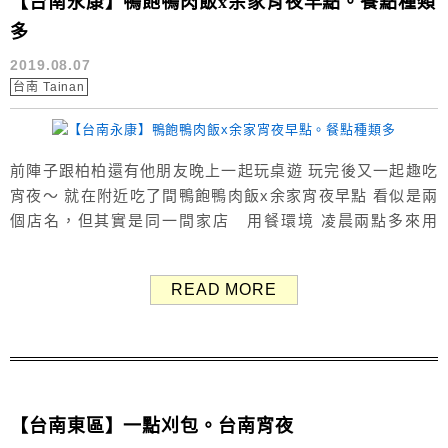
【台南永康】鴨飽鴨肉飯x余家宵夜早點。餐點種類
多
2019.08.07
台南 Tainan
前陣子跟柏柏還有他朋友晚上一起玩桌遊 玩完後又一起趣吃
宵夜～ 就在附近吃了間鴨飽鴨肉飯x余家宵夜早點 看似是兩
個店名，但其實是同一間家店 用餐環境 凌晨兩點多來用
餐，人還不算少 我自己平常很少這麼晚還吃東西～～ 鴨飽
鴨肉飯 菜單 營業時間：11:00-03:00 鴨肉飯、肉燥飯、乾湯
READ MORE
麵、養生燉品、切盤 余家宵夜早點 菜單 營業時間：20:00-
03:00 ...
【台南東區】一點刈包。台南宵夜