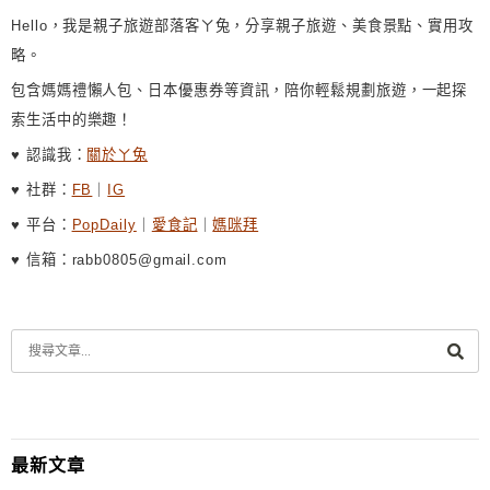
Hello，我是親子旅遊部落客ㄚ兔，分享親子旅遊、美食景點、實用攻
略。
包含媽媽禮懶人包、日本優惠券等資訊，陪你輕鬆規劃旅遊，一起探
索生活中的樂趣！
♥ 認識我：
關於ㄚ兔
♥ 社群：
FB
｜
IG
♥ 平台：
PopDaily
｜
愛食記
｜
媽咪拜
♥ 信箱：rabb0805@gmail.com
最新文章