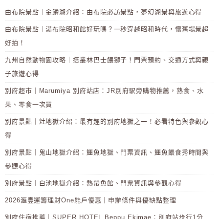
由布院景點｜金鱗湖介紹：由布院必訪景點，夢幻湖景與旅遊心得
由布院景點｜湯布院昭和館好玩嗎？一秒穿越昭和時代，懷舊場景超
好拍！
九州自然動物園攻略｜搭叢林巴士餵獅子！門票預約、交通方式與親
子旅遊心得
別府超市｜Marumiya 別府站店：JR別府駅旁購物推薦，熟食、水
果、零食一次買
別府景點｜灶地獄介紹：最有趣的別府地獄之一！必看特色與參觀心
得
別府景點｜鬼山地獄介紹：鱷魚地獄、門票資訊、鱷魚餵食秀時間與
參觀心得
別府景點｜白池地獄介紹：熱帶魚館、門票資訊與參觀心得
2026滙豐運籌理財One能戶優惠｜申辦條件與優缺點整理
別府住宿推薦｜SUPER HOTEL Beppu Ekimae：別府站步行1分