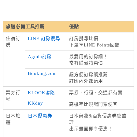
旅遊必備工具推薦
優點
住宿訂
LINE 訂房搜尋
訂房搜尋比價
房
下單享LINE Points回饋
Agoda訂房
最愛用的訂房網！
常有隱藏特惠價
Booking.com
超方便訂房網推薦
訂國內外都適用
票券行
KLOOK客路
票券、行程、交通都有賣
程
KKday
高機率比現場門票便宜
日本旅
日本優惠券
日本藥妝&百貨優惠券總整
遊
理
出示畫面即享優惠！