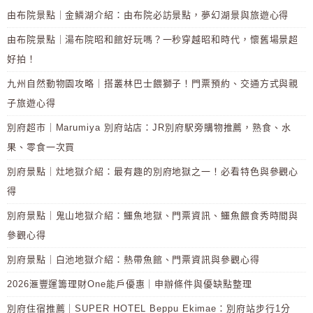
由布院景點｜金鱗湖介紹：由布院必訪景點，夢幻湖景與旅遊心得
由布院景點｜湯布院昭和館好玩嗎？一秒穿越昭和時代，懷舊場景超
好拍！
九州自然動物園攻略｜搭叢林巴士餵獅子！門票預約、交通方式與親
子旅遊心得
別府超市｜Marumiya 別府站店：JR別府駅旁購物推薦，熟食、水
果、零食一次買
別府景點｜灶地獄介紹：最有趣的別府地獄之一！必看特色與參觀心
得
別府景點｜鬼山地獄介紹：鱷魚地獄、門票資訊、鱷魚餵食秀時間與
參觀心得
別府景點｜白池地獄介紹：熱帶魚館、門票資訊與參觀心得
2026滙豐運籌理財One能戶優惠｜申辦條件與優缺點整理
別府住宿推薦｜SUPER HOTEL Beppu Ekimae：別府站步行1分