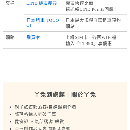
交通
LINE 機票搜尋
機票快速比價
還能領LINE Points回饋！
日本租車 TOCO
日本最大規模自駕租車預約
O!
網站
網路
飛買家
上網SIM卡、各國WIFI機
輸入「TTB90」享優惠
ㄚ兔到處趣
｜關於ㄚ兔
親子旅遊部落客/自媒體創作者
部落格總人氣破千萬
愛食記 人氣部落客 銀賞
亞洲創作者大會 講師&嘉賓