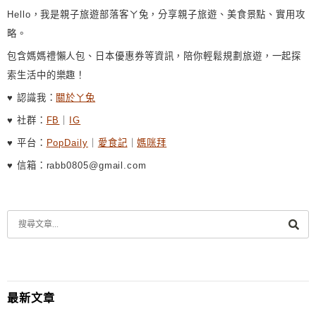
Hello，我是親子旅遊部落客ㄚ兔，分享親子旅遊、美食景點、實用攻
略。
包含媽媽禮懶人包、日本優惠券等資訊，陪你輕鬆規劃旅遊，一起探
索生活中的樂趣！
♥ 認識我：
關於ㄚ兔
♥ 社群：
FB
｜
IG
♥ 平台：
PopDaily
｜
愛食記
｜
媽咪拜
♥ 信箱：rabb0805@gmail.com
最新文章