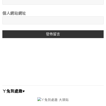
個人網站網址
A
L
T
E
R
N
A
T
I
ㄚ兔到處趣♥
V
E
: