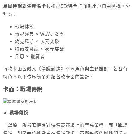
星展傳說對決聯名卡
共推出5款特色卡面供用戶自由選擇，分
別為：
戰場傳說
傳說經典 × WaVe 女團
納克羅斯 × 次元突破
特爾安娜絲 × 次元突破
凡恩 × 獵魔者
每款卡面皆融入《傳說對決》不同角色與主題設計，皆各有
特色。以下依序簡單介紹各款卡面的設計。
卡面：戰場傳說
▲ 戰場傳說
「獸煌」象徵著傳說對決電競賽場上的至高榮譽，而「戰場
傳說」則是每位挑戰者在傳說戰場上不懈追逐的巔峰印記。