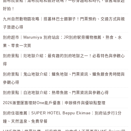
由布院景點｜湯布院昭和館好玩嗎？一秒穿越昭和時代，懷舊場景超
好拍！
九州自然動物園攻略｜搭叢林巴士餵獅子！門票預約、交通方式與親
子旅遊心得
別府超市｜Marumiya 別府站店：JR別府駅旁購物推薦，熟食、水
果、零食一次買
別府景點｜灶地獄介紹：最有趣的別府地獄之一！必看特色與參觀心
得
別府景點｜鬼山地獄介紹：鱷魚地獄、門票資訊、鱷魚餵食秀時間與
參觀心得
別府景點｜白池地獄介紹：熱帶魚館、門票資訊與參觀心得
2026滙豐運籌理財One能戶優惠｜申辦條件與優缺點整理
別府住宿推薦｜SUPER HOTEL Beppu Ekimae：別府站步行1分
鐘、天然溫泉、免費早餐