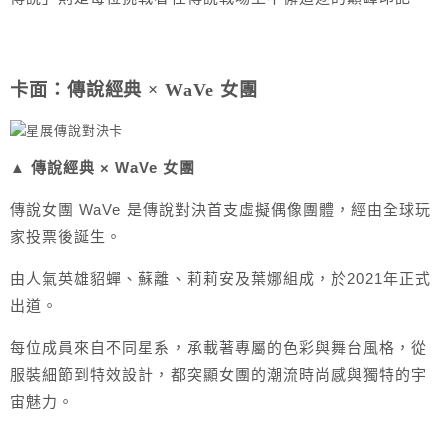
卡面：傳說經典 × WaVe 女團
▲ 傳說經典 × WaVe 女團
傳說女團 WaVe 是傳說對決首支虛擬偶像團體，經由全球玩
家投票後誕生。
由人氣英雄貂蟬、蘇離、莉莉安及葉娜組成，於2021年正式
出道。
每位成員來自不同星系，承載著專屬的色彩與舞台風格，從
服裝細節到特效設計，都突顯女團的潮流時尚感與獨特的宇
宙魅力。