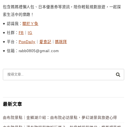
包含媽媽禮懶人包、日本優惠券等資訊，陪你輕鬆規劃旅遊，一起探
索生活中的樂趣！
♥ 認識我：
關於ㄚ兔
♥ 社群：
FB
｜
IG
♥ 平台：
PopDaily
｜
愛食記
｜
媽咪拜
♥ 信箱：rabb0805@gmail.com
最新文章
由布院景點｜金鱗湖介紹：由布院必訪景點，夢幻湖景與旅遊心得