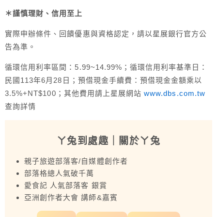
＊謹慎理財、信用至上
實際申辦條件、回饋優惠與資格認定，請以星展銀行官方公
告為準。
循環信用利率區間：5.99~14.99%；循環信用利率基準日：
民國113年6月28日；預借現金手續費：預借現金金額乘以
3.5%+NT$100；其他費用請上星展網站
www.dbs.com.tw
查詢詳情
ㄚ兔到處趣
｜關於ㄚ兔
親子旅遊部落客/自媒體創作者
部落格總人氣破千萬
愛食記 人氣部落客 銀賞
亞洲創作者大會 講師&嘉賓