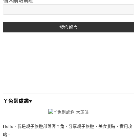
個人網站網址
A
L
T
E
R
N
A
T
I
ㄚ兔到處趣♥
V
E
:
Hello，我是親子旅遊部落客ㄚ兔，分享親子旅遊、美食景點、實用攻
略。