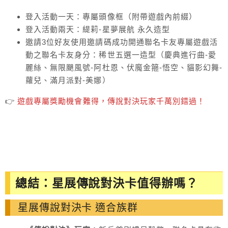
登入活動一天：專屬頭像框（附帶遊戲內前綴）
登入活動兩天：緹莉-星夢展航 永久造型
邀請3位好友使用邀請碼成功開通聯名卡友專屬遊戲活
動之聯名卡友身分：稀世五選一造型（慶典進行曲-愛
麗絲、無限颶風號-阿杜恩、伏魔金箍-悟空、貓影幻舞-
蘿兒、滿月派對-美娜）
👉
遊戲專屬獎勵機會難得，傳說對決玩家千萬別錯過！
總結：星展傳說對決卡值得辦嗎？
星展傳說對決卡 適合族群