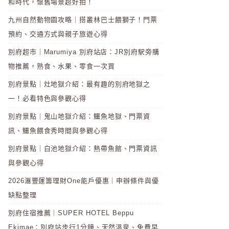
和時代，懷舊場景超好拍！
九州自然動物園攻略｜搭叢林巴士餵獅子！門票
預約、交通方式與親子旅遊心得
別府超市｜Marumiya 別府站店：JR別府駅旁購
物推薦，熟食、水果、零食一次買
別府景點｜灶地獄介紹：最有趣的別府地獄之
一！必看特色與參觀心得
別府景點｜鬼山地獄介紹：鱷魚地獄、門票資
訊、鱷魚餵食秀時間與參觀心得
別府景點｜白池地獄介紹：熱帶魚館、門票資訊
與參觀心得
2026滙豐運籌理財One能戶優惠｜申辦條件與優
缺點整理
別府住宿推薦｜SUPER HOTEL Beppu
Ekimae：別府站步行1分鐘、天然溫泉、免費早