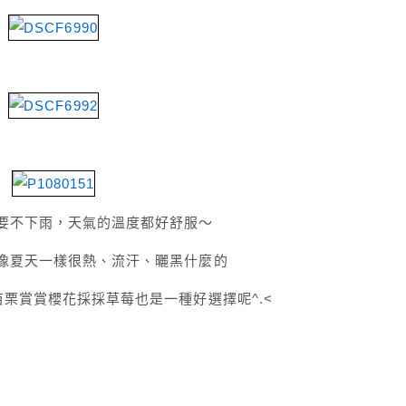
要不下雨，天氣的溫度都好舒服～
像夏天一樣很熱、流汗、曬黑什麼的
苗栗賞賞櫻花採採草莓也是一種好選擇呢^.<