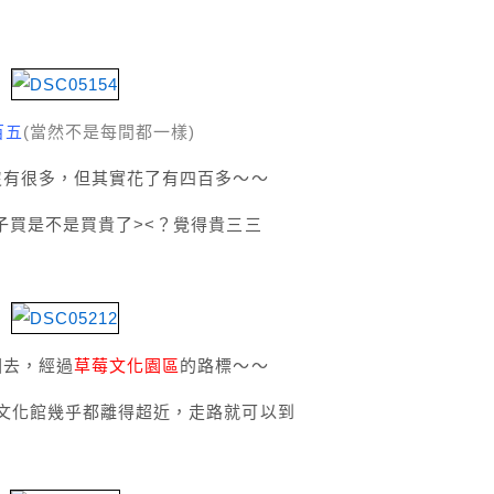
百五
(當然不是每間都一樣)
沒有很多，但其實花了有四百多～～
子買是不是買貴了><？覺得貴三三
回去，經過
草莓文化園區
的路標～～
文化館幾乎都離得超近，走路就可以到