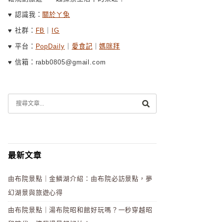
♥ 認識我：
關於ㄚ兔
♥ 社群：
FB
｜
IG
♥ 平台：
PopDaily
｜
愛食記
｜
媽咪拜
♥ 信箱：rabb0805@gmail.com
最新文章
由布院景點｜金鱗湖介紹：由布院必訪景點，夢
幻湖景與旅遊心得
由布院景點｜湯布院昭和館好玩嗎？一秒穿越昭