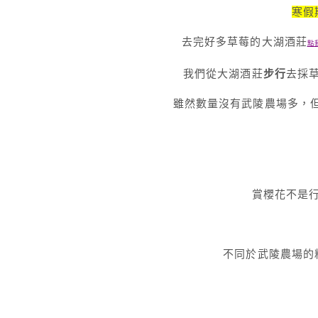
寒假
去完好多草莓的大湖酒莊
點
我們從大湖酒莊
步行
去採
雖然數量沒有武陵農場多，
賞櫻花不是
不同於武陵農場的