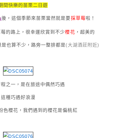
期間快樂的苗栗二日遊
後，這個季節來苗栗當然就是要
採草莓
啦！
我
草莓的路上，很幸運欣賞到不少
櫻花
，超美的
但是也算不少，路旁一整排都是
(大湖酒莊附近)
行程之一，是在旅途中偶然巧遇
這種巧遇好浪漫
粉色櫻花，我們遇到的櫻花是偏桃紅