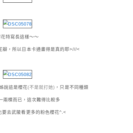
櫻花特寫長這樣～～
瓣，所以日本卡通畫得是真的耶>///<
姊說這是櫻花
(不是就打她)
，只是不同種類
一兩棵而已，這次難得比較多
要去武陵看更多的粉色櫻花^.<