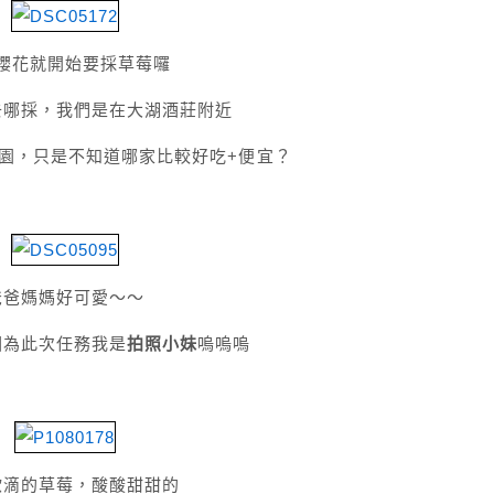
櫻花就開始要採草莓囉
去哪採，我們是在大湖酒莊附近
園，只是不知道哪家比較好吃+便宜？
爸爸媽媽好可愛～～
因為此次任務我是
拍照小妹
嗚嗚嗚
欲滴的草莓，酸酸甜甜的