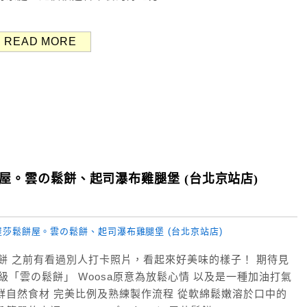
READ MORE
餅屋。雲の鬆餅、起司瀑布雞腿堡 (台北京站店)
鬆餅 之前有看過別人打卡照片，看起來好美味的樣子！ 期待見
級「雲の鬆餅」 Woosa原意為放鬆心情 以及是一種加油打氣
鮮自然食材 完美比例及熟練製作流程 從軟綿鬆嫩溶於口中的