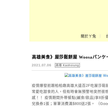
Main Menu
ㄚ兔到處趣❤
關於ㄚ兔
高雄美食》屋莎鬆餅屋 Woosaパン
鬆餅
2021.07.06
高雄 Kaohsiung
疫情爆發前跟柏柏趣高雄大遠百2F吃屋莎鬆餅
常愛吃甜食的人，但有時會無預警地突然很
感！！ 疫情期間外帶餐點(鹹食/飲品)享8
兌換券1張；單筆消費滿$800送2張。 （Goog