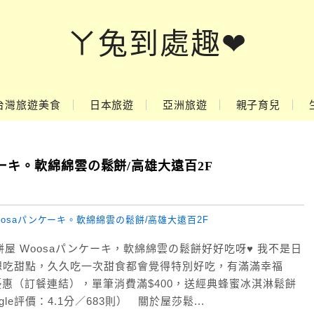
ㄚ兔到處趣❤
台灣旅遊美食
日本旅遊
亞洲旅遊
親子育兒
ケーキ。軟綿綿雲の鬆餅/高雄大遠百2F
屋 Woosaパンケーキ，軟綿綿雲の鬆餅好好吃呀♥ 我不是日
想吃甜點，久久吃一次甜食都會覺得特別好吃，有滿滿幸福
折優惠（訂餐連結），單筆消費滿$400，送經典蜂蜜冰淇淋鬆餅
le評價：4.1分／683則） 關於屋莎鬆...