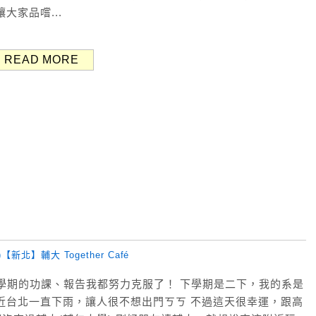
大家品嚐...
READ MORE
這學期的功課、報告我都努力克服了！ 下學期是二下，我的系是
近台北一直下雨，讓人很不想出門ㄎㄎ 不過這天很幸運，跟高