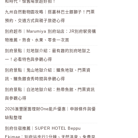
和時代，懷舊場景超好拍！
九州自然動物園攻略｜搭叢林巴士餵獅子！門票
預約、交通方式與親子旅遊心得
別府超市｜Marumiya 別府站店：JR別府駅旁購
物推薦，熟食、水果、零食一次買
別府景點｜灶地獄介紹：最有趣的別府地獄之
一！必看特色與參觀心得
別府景點｜鬼山地獄介紹：鱷魚地獄、門票資
訊、鱷魚餵食秀時間與參觀心得
別府景點｜白池地獄介紹：熱帶魚館、門票資訊
與參觀心得
2026滙豐運籌理財One能戶優惠｜申辦條件與優
缺點整理
別府住宿推薦｜SUPER HOTEL Beppu
Ekimae：別府站步行1分鐘、天然溫泉、免費早