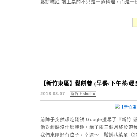
鬆餅糕底 端上桌的不只是一道料理，而是一份簡
【新竹東區】鬆餅巷 (早餐/下午茶/輕
2018.03.07
新竹 Hsinchu
前陣子突然想吃鬆餅 Google搜尋了『新竹
他對鬆餅沒什麼興趣，講了兩三個月終於帶我
我們來剛好有位子，幸運～ 鬆餅巷菜單（201