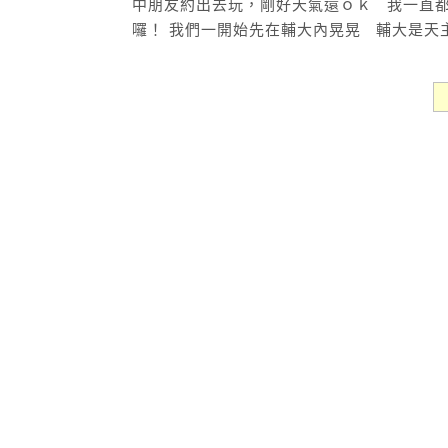
中朋友約出去玩，剛好天氣還ｏｋ 我一直都
囉！ 我們一開始先在輔大內晃晃 輔大是天主