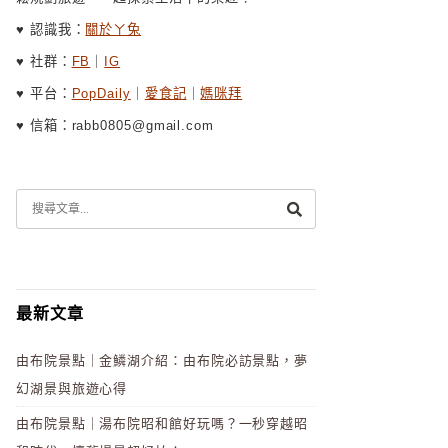
♥ 認識我：
關於ㄚ兔
♥ 社群：
FB
｜
IG
♥ 平台：
PopDaily
｜
愛食記
｜
媽咪拜
♥ 信箱：rabb0805@gmail.com
最新文章
由布院景點｜金鱗湖介紹：由布院必訪景點，夢
幻湖景與旅遊心得
由布院景點｜湯布院昭和館好玩嗎？一秒穿越昭