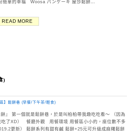
單的幸福 Woosa パンケーキ 屋莎鬆餅...
READ MORE
食)
 鬆餅』 第一個就是鬆餅巷，於是叫柏柏帶我趣吃吃看～ （因為
吃了XD） 餐廳外觀 用餐環境 用餐區小小的，座位數不多
9.2更新） 鬆餅系列有甜有鹹 鬆餅+25元可升級成麻糬鬆餅