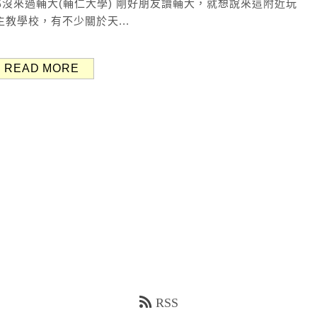
沒來過輔大(輔仁大學) 剛好朋友讀輔大，就想說來這附近玩
教學校，有不少關於天...
READ MORE
RSS