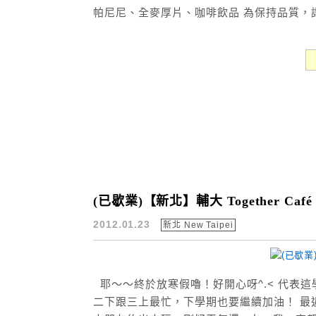
帕尼尼、全麥厚片、咖啡飲品 為保持品質，讓
(已歇業)【新北】輔大 Together Café
2012.01.23
新北 New Taipei
耶～～終於放寒假嚕！好開心呀^.< 代表
二下跟三上最忙，下學期也要繼續加油！ 最