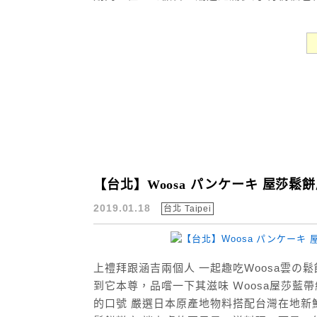
【台北】Woosa パンケーキ 屋莎鬆
2019.01.18
台北 Taipei
上禮拜跟涵吉兩個人 一起趣吃Woosa雲の
到它本尊，品嚐一下其滋味 Ｗoosa屋莎藍帶
的口號 嚴選日本原產地物料搭配台灣在地新