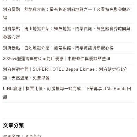
別府景點｜灶地獄介紹：最有趣的別府地獄之一！必看特色與參觀心
得
別府景點｜鬼山地獄介紹：鱷魚地獄、門票資訊、鱷魚餵食秀時間與
參觀心得
別府景點｜白池地獄介紹：熱帶魚館、門票資訊與參觀心得
2026滙豐運籌理財One能戶優惠｜申辦條件與優缺點整理
別府住宿推薦｜SUPER HOTEL Beppu Ekimae：別府站步行1分
鐘、天然溫泉、免費早餐
LINE旅遊｜機票比價、訂房搜尋一站完成！下單再享LINE Points回
饋
文章分類
展開全部
|
收合全部