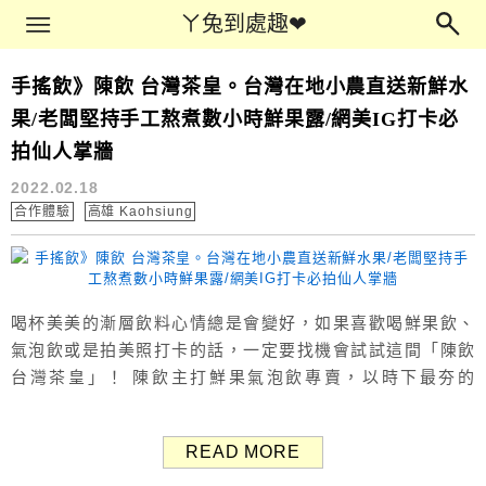
Main Menu
ㄚ兔到處趣❤
ㄚ兔到處趣❤
手搖飲》陳飲 台灣茶皇。台灣在地小農直送新鮮水
高雄手搖飲
果/老闆堅持手工熬煮數小時鮮果露/網美IG打卡必
拍仙人掌牆
2022.02.18
合作體驗
高雄 Kaohsiung
喝杯美美的漸層飲料心情總是會變好，如果喜歡喝鮮果飲、
氣泡飲或是拍美照打卡的話，一定要找機會試試這間「陳飲
台灣茶皇」！ 陳飲主打鮮果氣泡飲專賣，以時下最夯的
Mojito經典調酒做為發想，將氣泡水取代酒精，加入當季鮮
果與手工熬煮鮮果露，成為陳飲的招牌「鮮果氣泡摩奇多」
READ MORE
系列。 *更新：本文所介紹的青年店已歇業，內容僅供參考。
目前虎尾店、斗六店、新竹金山店正常營業 高雄手搖飲 陳