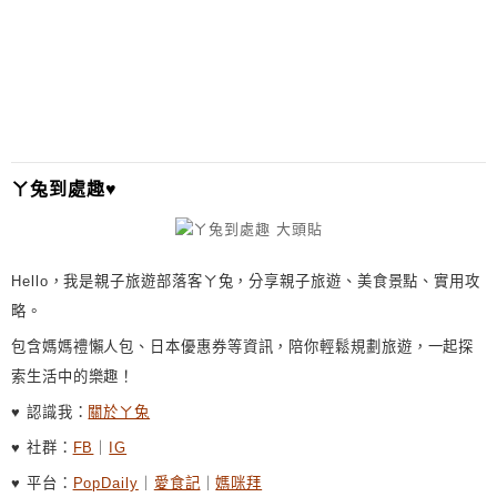
ㄚ兔到處趣♥
Hello，我是親子旅遊部落客ㄚ兔，分享親子旅遊、美食景點、實用攻
略。
包含媽媽禮懶人包、日本優惠券等資訊，陪你輕鬆規劃旅遊，一起探
索生活中的樂趣！
♥ 認識我：
關於ㄚ兔
♥ 社群：
FB
｜
IG
♥ 平台：
PopDaily
｜
愛食記
｜
媽咪拜