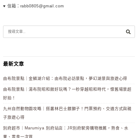
♥ 信箱：rabb0805@gmail.com
最新文章
由布院景點｜金鱗湖介紹：由布院必訪景點，夢幻湖景與旅遊心得
由布院景點｜湯布院昭和館好玩嗎？一秒穿越昭和時代，懷舊場景超
好拍！
九州自然動物園攻略｜搭叢林巴士餵獅子！門票預約、交通方式與親
子旅遊心得
別府超市｜Marumiya 別府站店：JR別府駅旁購物推薦，熟食、水
果、零食一次買