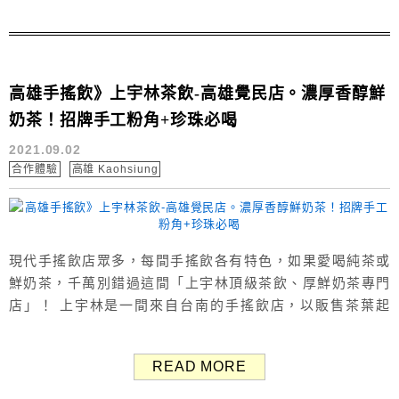
飲台灣茶皇 ...
高雄手搖飲》上宇林茶飲-高雄覺民店。濃厚香醇鮮
奶茶！招牌手工粉角+珍珠必喝
2021.09.02
合作體驗
高雄 Kaohsiung
現代手搖飲店眾多，每間手搖飲各有特色，如果愛喝純茶或
鮮奶茶，千萬別錯過這間「上宇林頂級茶飲、厚鮮奶茶專門
店」！ 上宇林是一間來自台南的手搖飲店，以販售茶葉起
家，主打頂級茶飲、厚鮮奶茶，目前在全台灣北中南皆有多
間門市。 （Google評價：4.3分／17則） 上宇林茶飲 厚鮮
READ MORE
奶茶專門店 「簡單喝，不簡單的茶」是上宇林的slogan，代
表著喝一杯好茶背後的不簡單。 而這樣不簡單的好茶，現...