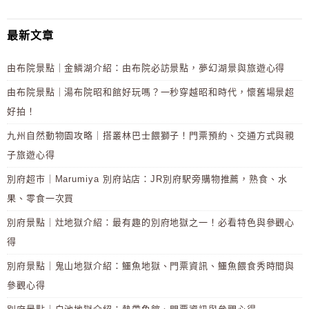
最新文章
由布院景點｜金鱗湖介紹：由布院必訪景點，夢幻湖景與旅遊心得
由布院景點｜湯布院昭和館好玩嗎？一秒穿越昭和時代，懷舊場景超
好拍！
九州自然動物園攻略｜搭叢林巴士餵獅子！門票預約、交通方式與親
子旅遊心得
別府超市｜Marumiya 別府站店：JR別府駅旁購物推薦，熟食、水
果、零食一次買
別府景點｜灶地獄介紹：最有趣的別府地獄之一！必看特色與參觀心
得
別府景點｜鬼山地獄介紹：鱷魚地獄、門票資訊、鱷魚餵食秀時間與
參觀心得