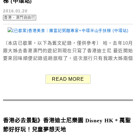
梯 (中環站)
2016.01.20
香港、澳門自由行
（本店已歇業，以下為舊文紀錄，僅供參考） 哈，去年10月
跟大姊去香港澳門的遊記到現在只寫了香港迪士尼 最近開始
要來回味順便記錄這趟旅程了，這次旅行只有我跟大姊兩個
人 兩個路痴在這四天裡一直迷路，當下真的很懊惱又害怕又
煩躁，但現在想起來還是很開心～哈哈 這間是我們抵達香港
READ MORE
後的第一餐羅富記粥麵專家，交通很方便，位於中環站D2出
口步行6分鐘處 (6分鐘寫起來好像很近，但因為我們迷路，
腳走到快斷掉了) &...
香港必去景點》香港迪士尼樂園 Disney HK。萬聖
節好好玩！兒童夢想天地