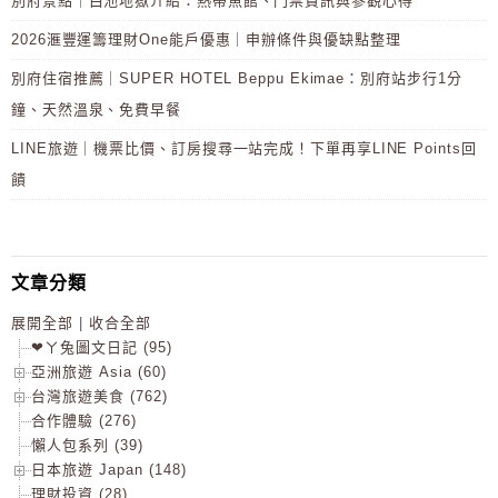
別府景點｜白池地獄介紹：熱帶魚館、門票資訊與參觀心得
2026滙豐運籌理財One能戶優惠｜申辦條件與優缺點整理
別府住宿推薦｜SUPER HOTEL Beppu Ekimae：別府站步行1分
鐘、天然溫泉、免費早餐
LINE旅遊｜機票比價、訂房搜尋一站完成！下單再享LINE Points回
饋
文章分類
展開全部
|
收合全部
❤ㄚ兔圖文日記 (95)
亞洲旅遊 Asia (60)
台灣旅遊美食 (762)
合作體驗 (276)
懶人包系列 (39)
日本旅遊 Japan (148)
理財投資 (28)