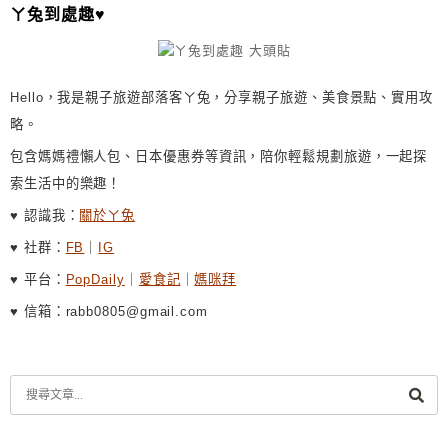
ㄚ兔到處趣♥
Hello，我是親子旅遊部落客ㄚ兔，分享親子旅遊、美食景點、實用攻
略。
包含媽媽禮懶人包、日本優惠券等資訊，陪你輕鬆規劃旅遊，一起探
索生活中的樂趣！
♥ 認識我：
關於ㄚ兔
♥ 社群：
FB
｜
IG
♥ 平台：
PopDaily
｜
愛食記
｜
媽咪拜
♥ 信箱：rabb0805@gmail.com