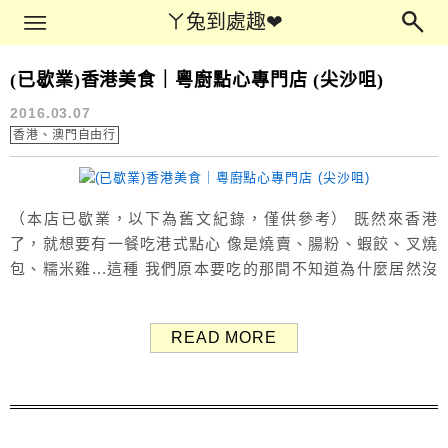
Main Menu
ㄚ兔到處趣❤
ㄚ兔到處趣❤
(已歇業)香港美食｜粵廚點心專門店 (尖沙咀)
香港旅遊
2016.03.07
香港、澳門自由行
（本店已歇業，以下為舊文紀錄，僅供參考） 既然來香港
了，就想要有一餐吃港式點心 像是燒賣、腸粉、蝦餃、叉燒
包、糯米雞...這種 我們原本要吃的那間不知道為什麼居然沒
開><，還走好遠好不容易找到的說 最後我們剛好有經過這間
粵廚點心專門店 在前天查網路上的評價，也算OK，不會太
READ MORE
差～ 所以就吃這間當早餐啦，吃完後就準備退房出發趣澳門
了！ 全店點心一律16元起，門口外就有放置點心...