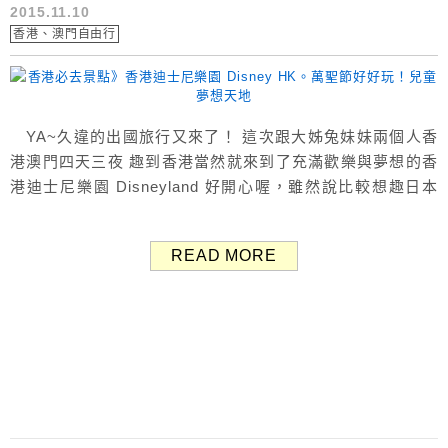
2015.11.10
香港、澳門自由行
YA~久違的出國旅行又來了！ 這次跟大姊兔妹妹兩個人香
港澳門四天三夜 趣到香港當然就來到了充滿歡樂與夢想的香
港迪士尼樂園 Disneyland 好開心喔，雖然說比較想趣日本
的哈 但是香港迪士尼也是好好玩！ 在這度過了相當難忘的一
天！ (沒有三姊妹，是因為兔姊姊剛有小Baby要帶小孩) 吃
READ MORE
完早餐澳門茶餐廳 搭車前往迪士尼的窗外景觀 香港地狹人
稠，高樓大廈超多的！ 交...