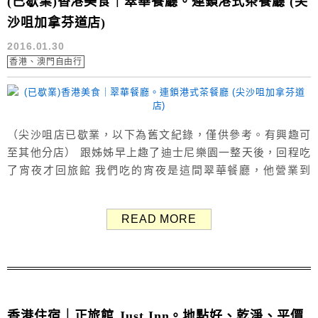
(已歇業)香港美食｜翠華餐廳。連鎖港式茶餐廳 (尖
沙咀加拿芬道店)
2016.01.30
香港、澳門自由行
（尖沙咀店已歇業，以下為舊文紀錄，僅供參考。有興趣可
至其他分店） 跟姊姊早上趣了迪士尼樂園一整天後，回程吃
了宵夜才回旅館 我們吃的宵夜是這間翠華餐廳，他營業到
02:00 週五週六還營業到03:00，對晚睡的人來說真是棒啦！
翠華餐廳有許多分店， 我們這間位於尖沙咀站D2出口處 一
READ MORE
出來就是了，交通超方便～ 於1967年旺角甘霖街一間小小
冰室開始 發展至今連鎖式經營的「翠華餐廳」 翠華的...
香港住宿｜正旅館 Just Inn。地點好、乾淨、平價