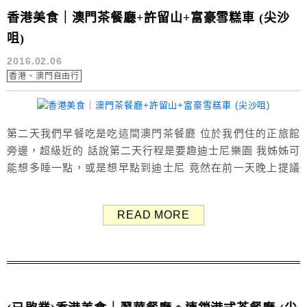
香港美食｜澳門茶餐廳+許留山+富豪雪糕車 (尖沙
咀)
2016.02.06
香港、澳門自由行
第二天我們早餐吃是吃這間澳門茶餐廳 位於我們住的正旅館
旁邊，超級近的 話說第二天行程是要趣迪士尼樂園 我姊姊可
能想多睡一點，或是想早點到迪士尼 竟然在前一天晚上提議
不要吃早餐 看要不要直接去迪士尼σ(oдolll) (還是隨便買便
利超商的早餐我忘了) 聽到我都要嚇死了σ(oдolll)，相當驚恐
READ MORE
不吃早餐怎麼行，早餐可是開啟美好一天的鑰匙耶！ 因此我
就特地很早起來兵兵棒棒想吵醒她(很早起來沒事做所...