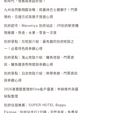
和時代，懷舊場景超好拍！
九州自然動物園攻略｜搭叢林巴士餵獅子！門票
預約、交通方式與親子旅遊心得
別府超市｜Marumiya 別府站店：JR別府駅旁購
物推薦，熟食、水果、零食一次買
別府景點｜灶地獄介紹：最有趣的別府地獄之
一！必看特色與參觀心得
別府景點｜鬼山地獄介紹：鱷魚地獄、門票資
訊、鱷魚餵食秀時間與參觀心得
別府景點｜白池地獄介紹：熱帶魚館、門票資訊
與參觀心得
2026滙豐運籌理財One能戶優惠｜申辦條件與優
缺點整理
別府住宿推薦｜SUPER HOTEL Beppu
Ekimae：別府站步行1分鐘、天然溫泉、免費早