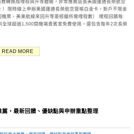
消費轉換成哩程與升等體驗，非常推薦這張美國運通長榮航空
！ 限時線上申辦美國運通長榮航空簽帳白金卡，新戶不限金
來回機票、美東航線來回升等豪經艙所需哩程數） 哩程回饋每
提供全球超過1,500間機場貴賓室免費使用，還包含每年2次長榮
READ MORE
卡推薦，最新回饋、優缺點與申辦重點整理