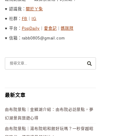
♥ 認識我：
關於ㄚ兔
♥ 社群：
FB
｜
IG
♥ 平台：
PopDaily
｜
愛食記
｜
媽咪拜
♥ 信箱：rabb0805@gmail.com
最新文章
由布院景點｜金鱗湖介紹：由布院必訪景點，夢
幻湖景與旅遊心得
由布院景點｜湯布院昭和館好玩嗎？一秒穿越昭