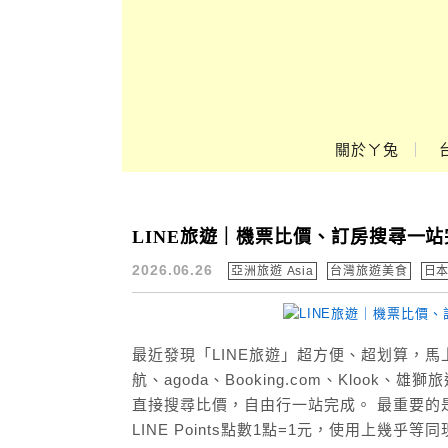
Main Menu
ㄚ兔到處趣❤
關於ㄚ兔
LINE旅遊｜機票比價、訂房搜尋一站完成
旅遊優惠
2026.06.26
亞洲旅遊 Asia
台灣旅遊美食
日本
最近發現「LINE旅遊」超方便、超划算，馬
航、agoda、Booking.com、Kloo
直接搜尋比價，自由行一站完成。 最重要的是，透
LINE Points點數1點=1元，使用上幾乎