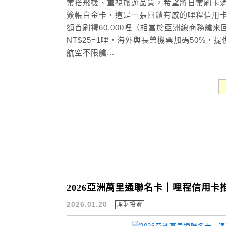
常搭飛機、重視旅遊品質，希望將日常刷卡
簽帳白金卡，這是一張回饋有感的哩程信用卡
額首刷禮60,000哩（相當於亞洲線商務艙
NT$25=1哩，海外與長榮機票加碼50%，
航空不限艙...
2026亞洲萬里通聯名卡｜哩程信用
2026.01.20
理財投資