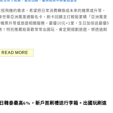
常搭飛機的需求，希望把日常消費轉換成未來的機票或升等，
泰世華亞洲萬里通聯名卡，刷卡回饋主打輕鬆累積「亞洲萬里
機票、機票升等或旅遊相關服務，最優10元=1里，生日加倍送最優5
0里數！特別推薦給喜歡常常出國玩、會定期規劃旅遊，想透過刷
READ MORE
、日韓泰最高6%，新戶首刷禮送行李箱。出國玩刷這