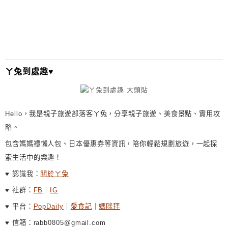
ㄚ兔到處趣♥
Hello，我是親子旅遊部落客ㄚ兔，分享親子旅遊、美食景點、實用攻
略。
包含媽媽禮懶人包、日本優惠券等資訊，陪你輕鬆規劃旅遊，一起探
索生活中的樂趣！
♥ 認識我：
關於ㄚ兔
♥ 社群：
FB
｜
IG
♥ 平台：
PopDaily
｜
愛食記
｜
媽咪拜
♥ 信箱：rabb0805@gmail.com