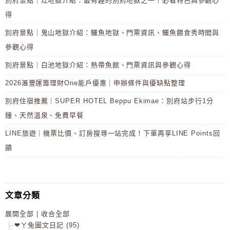
別府景點｜灶地獄介紹：最有趣的別府地獄之一！必看特色與參觀心
得
別府景點｜鬼山地獄介紹：鱷魚地獄、門票資訊、鱷魚餵食秀時間與
參觀心得
別府景點｜白池地獄介紹：熱帶魚館、門票資訊與參觀心得
2026滙豐運籌理財One能戶優惠｜申辦條件與優缺點整理
別府住宿推薦｜SUPER HOTEL Beppu Ekimae：別府站步行1分
鐘、天然溫泉、免費早餐
LINE旅遊｜機票比價、訂房搜尋一站完成！下單再享LINE Points回
饋
文章分類
展開全部
|
收合全部
❤ㄚ兔圖文日記 (95)