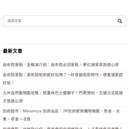
最新文章
由布院景點｜金鱗湖介紹：由布院必訪景點，夢幻湖景與旅遊心得
由布院景點｜湯布院昭和館好玩嗎？一秒穿越昭和時代，懷舊場景超
好拍！
九州自然動物園攻略｜搭叢林巴士餵獅子！門票預約、交通方式與親
子旅遊心得
別府超市｜Marumiya 別府站店：JR別府駅旁購物推薦，熟食、水
果、零食一次買