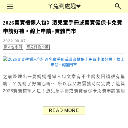
Main Menu
ㄚ兔到處趣❤
ㄚ兔到處趣❤
2026寶寶禮懶人包》憑兒童手冊或寶寶健保卡免費
寶寶手冊禮
申請好禮。線上申請+實體門市
2022.09.07
懶人包系列
育兒好物推薦
之前整理出一篇媽媽禮懶人包文章有不少網友回饋很有幫
助，ㄚ兔聽了好開心啊～ 所以我又趕緊抽時間完成了這篇
2026寶寶禮懶人包！憑兒童手冊或寶寶健保卡免費申請實用
好禮。 但寶寶禮比起媽媽禮真的少很多，因此簡單分成線上
申請、線上抽獎、實體藥局&門市領取三大類，希望可以幫上
READ MORE
大家。 考量到有些媽媽是第一次看ㄚ兔的文章，憑寶寶手冊
可以申請的禮物我都有放進來，有些廠商可能跟媽媽禮文章
有重複到，如果有申請...