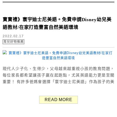
寶寶禮》寰宇迪士尼美語。免費申請Disney幼兒美
語教材/在家打造豐富自然美語環境
2022.02.17
育兒好物推薦
現代人少子化、生得少，父母越來越重視小孩的教育問題，
每位家長都希望讓孩子贏在起跑點，尤其英語能力更是至關
重要！ 有許多爸媽會選擇「寰宇迪士尼美語」作為孩子的美
語教材，現在官網可以免費申請Disney幼兒美語教材體驗包
囉～ ＞官網申請Disney體驗包 寰宇迪士尼美語簡介 寰宇迪
READ MORE
士尼美語最大特色就是打造居家美語環境，結合圖書、影片
及音樂讓孩子們置身於豐富自然的美語情境中，在舒適的家
裡輕鬆學習、傾聽、...