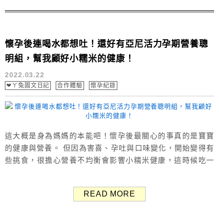
× BabyFace...
懷孕後連喝水都想吐！還好有亞尼活力孕期營養聰
明組，幫我顧好小糯米的健康！
2022.03.22
❤ㄚ兔圖文日記
合作體驗
懷孕紀錄
這大概是身為媽媽的本能吧！懷孕後最關心的事真的是寶寶
的健康與營養。 但因為害喜、孕吐與口味變化，開始變得有
些挑食，很擔心營養不均衡會影響小糯米健康，這時候吃一
些孕期營養品來補充懷孕期間所需營養，會覺得安心很多。
亞尼活力孕期營養聰明組 亞尼活力孕期營養聰明組 跟大家推
READ MORE
薦亞尼活力的「孕期營養聰明組」，一次補足孕期三階段所
需營養！ 孕哺綜合維他命（含葉酸500mcg） 植物藻油DHA