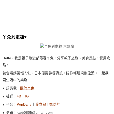
ㄚ兔到處趣♥
Hello，我是親子旅遊部落客ㄚ兔，分享親子旅遊、美食景點、實用攻
略。
包含媽媽禮懶人包、日本優惠券等資訊，陪你輕鬆規劃旅遊，一起探
索生活中的樂趣！
♥ 認識我：
關於ㄚ兔
♥ 社群：
FB
｜
IG
♥ 平台：
PopDaily
｜
愛食記
｜
媽咪拜
♥ 信箱：rabb0805@gmail.com