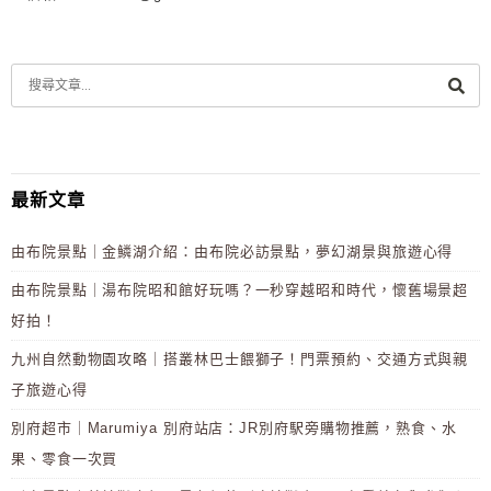
最新文章
由布院景點｜金鱗湖介紹：由布院必訪景點，夢幻湖景與旅遊心得
由布院景點｜湯布院昭和館好玩嗎？一秒穿越昭和時代，懷舊場景超
好拍！
九州自然動物園攻略｜搭叢林巴士餵獅子！門票預約、交通方式與親
子旅遊心得
別府超市｜Marumiya 別府站店：JR別府駅旁購物推薦，熟食、水
果、零食一次買