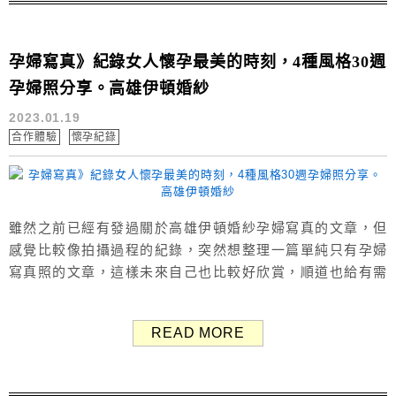
孕婦寫真》紀錄女人懷孕最美的時刻，4種風格30週
孕婦照分享。高雄伊頓婚紗
2023.01.19
合作體驗
懷孕紀錄
雖然之前已經有發過關於高雄伊頓婚紗孕婦寫真的文章，但
感覺比較像拍攝過程的紀錄，突然想整理一篇單純只有孕婦
寫真照的文章，這樣未來自己也比較好欣賞，順道也給有需
要的媽咪們可以參考哦！😆 所以這篇文章主要只分享孕婦寫
真照片為主，想看更多請點選：孕婦禮服試穿、伊頓婚紗介
READ MORE
紹&拍攝過程紀錄。 當初ㄚ兔是在30週拍攝，總共拍了四組
孕婦寫真照，分別有：典雅白紗、生活感便服(自備)、花色系
禮服、暗色系禮服。...