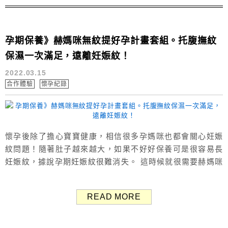
孕期保養》赫媽咪無紋提好孕計畫套組。托腹撫紋
保濕一次滿足，遠離妊娠紋！
2022.03.15
合作體驗
懷孕紀錄
懷孕後除了擔心寶寶健康，相信很多孕媽咪也都會關心妊娠
紋問題！隨著肚子越來越大，如果不好好保養可是很容易長
妊娠紋，據說孕期妊娠紋很難消失。 這時候就很需要赫媽咪
無紋提好孕計畫套組，此套組內附超音波微分子霧化器、撫
紋保濕精華液、水凝凍紋貼、機能空氣彈力托腹帶，一次滿
READ MORE
足「托腹+撫紋+保濕」需求！ㄚ兔覺得超棒的、非常實用～
赫媽咪無紋提好孕計畫套組 無紋提好孕計畫簡介 赫媽咪 無
紋提好孕計畫套組 特價NT...