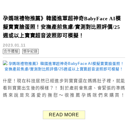
孕媽咪禮物推薦》韓國進軍超神奇BabyFace AI模
擬寶寶臉蛋照！安撫產前焦慮/實測對比照評價/25
週或以上寶寶超音波照即可模擬！
2023.01.11
合作體驗
懷孕紀錄
什麼！現在科技居然已經進步到寶寶還在媽媽肚子裡，就能
看到寶寶出生後的模樣？！ 對於產前會焦慮、會緊張的準媽
媽來說是充滿愛的撫慰～很推薦孕媽咪們來購買！
BabyFace AI模擬寶寶臉蛋照這項產品，只要孕媽咪懷孕25
週或以上提供3D寶寶超音波照片，就可以透過AI技術模擬出
READ MORE
寶寶臉蛋喔！ 而且整體平均相似度高達95%以上，實測準
確、超值體驗、迅速取照，這麼有趣一定要來試試看呀～～