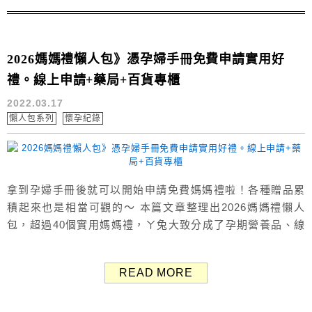
鈣鎂鋅加強錠 原...
2026媽媽禮懶人包》憑孕婦手冊免費申請實用好
禮。線上申請+藥局+百貨專櫃
2022.03.17
懶人包系列
懷孕紀錄
拿到孕婦手冊後就可以開始申請免費媽媽禮啦！各種贈品累
積起來也是相當可觀的～ 本篇文章整理出2026媽媽禮懶人
包，超過40個實用媽媽禮，ㄚ兔大致分成了孕期營養品、線
上申請&線上媽媽教室、線上抽獎、婦幼&藥局媽媽禮、百貨
專櫃媽媽禮等五大類，一併附上店家的官方連結，相信可以
READ MORE
為各位準爸媽節省不少時間。 其中藥局的媽媽禮變化最大，
每一期與每一間門市可能都會有所差異，所以贈品內容僅供
參考喔。 ...