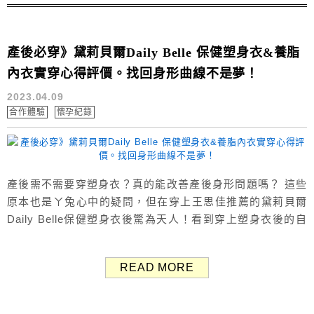
產後必穿》黛莉貝爾Daily Belle 保健塑身衣&養脂
內衣實穿心得評價。找回身形曲線不是夢！
2023.04.09
合作體驗
懷孕紀錄
產後需不需要穿塑身衣？真的能改善產後身形問題嗎？ 這些
原本也是ㄚ兔心中的疑問，但在穿上王思佳推薦的黛莉貝爾
Daily Belle保健塑身衣後驚為天人！看到穿上塑身衣後的自
己真的很感動、很滿意！ 馬上來開箱黛莉貝爾塑身衣，跟大
家分享實際穿上保健塑身衣+養脂內衣+機能手臂衣的心得評
READ MORE
價，與前後一個月的對比照。 塑身衣推薦 黛莉貝爾Daily
Belle 黛莉貝爾Daily Belle創立於2006年，專...