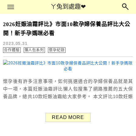
Main Menu
ㄚ兔到處趣❤
ㄚ兔到處趣❤
2026妊娠油霜評比》市面10款孕婦保養品評比大公
孕婦禮物
開！新手孕媽咪必看
2023.05.31
合作體驗
懶人包系列
懷孕紀錄
懷孕後有許多注意事項，如何挑選適合的孕婦保養品就是其
中一項，本篇妊娠油霜評比懶人包搜集了網路推薦的五大保
養品牌，總共10款妊娠油霜給大家參考。 本文評比10款妊娠
油霜(5大品牌)：克蘭詩 Clarins、慕之恬廊 Mustela、媽咪
莉娜 Maternea、新肌霓 Ingeni、Burt’s Bees 小蜜蜂爺爺。
READ MORE
要擦妊娠油還是妊娠霜？什麼時候擦？ 相信妊娠紋是許多孕
媽咪的惡夢，懷孕後隨著肚子越...