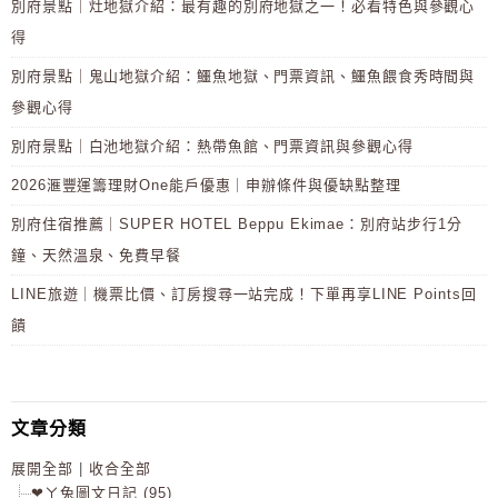
別府景點｜灶地獄介紹：最有趣的別府地獄之一！必看特色與參觀心
得
別府景點｜鬼山地獄介紹：鱷魚地獄、門票資訊、鱷魚餵食秀時間與
參觀心得
別府景點｜白池地獄介紹：熱帶魚館、門票資訊與參觀心得
2026滙豐運籌理財One能戶優惠｜申辦條件與優缺點整理
別府住宿推薦｜SUPER HOTEL Beppu Ekimae：別府站步行1分
鐘、天然溫泉、免費早餐
LINE旅遊｜機票比價、訂房搜尋一站完成！下單再享LINE Points回
饋
文章分類
展開全部
|
收合全部
❤ㄚ兔圖文日記 (95)