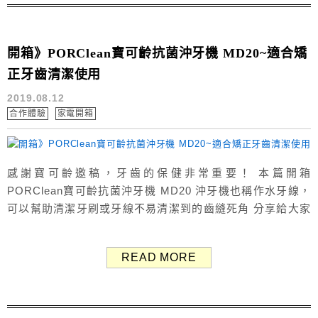
開箱》PORClean寶可齡抗菌沖牙機 MD20~適合矯
正牙齒清潔使用
2019.08.12
合作體驗
家電開箱
感謝寶可齡邀稿，牙齒的保健非常重要！ 本篇開箱
PORClean寶可齡抗菌沖牙機 MD20 沖牙機也稱作水牙線，
可以幫助清潔牙刷或牙線不易清潔到的齒縫死角 分享給大家
小兔的使用心得～ ▶ 商品連結：蝦皮商城 外包裝左側 外
包裝右側 此款沖牙機為全球第一台抗菌濾芯沖牙機 最大特點
READ MORE
就是裡面的抗菌濾芯 準備開箱囉～～ PORClean寶可齡
抗菌沖牙機...