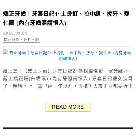
矯正牙齒｜牙套日記4~上骨釘、拉中線、拔牙、變
化圖 (內有牙齒照請慎入)
2016.09.05
矯正牙齒．牙套日記
續上篇：【矯正牙齒】牙套日記2~換粗線條緊、塞分離器、
戴上矯正環(臼齒環) (內有牙照請慎入) 牙套日記很久沒寫
了，哈哈，上一篇已經一年以前，再拖下去矯正器都要拆下
來了... 預計只剩半年多的時間！太好了，終於快拆了~~ 這
篇主要還是以這一年間牙齒變化（2015.8-2016.7）為主，至
READ MORE
於外表臉型的改變，想等矯正器拆完後再來一次對照。 本篇
有牙齒照，反感者請慎入 ↓ ↓ ↓ ↓ ↓ ↓ ↓ 20...