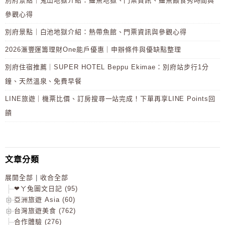
別府景點｜鬼山地獄介紹：鱷魚地獄、門票資訊、鱷魚餵食秀時間與
參觀心得
別府景點｜白池地獄介紹：熱帶魚館、門票資訊與參觀心得
2026滙豐運籌理財One能戶優惠｜申辦條件與優缺點整理
別府住宿推薦｜SUPER HOTEL Beppu Ekimae：別府站步行1分
鐘、天然溫泉、免費早餐
LINE旅遊｜機票比價、訂房搜尋一站完成！下單再享LINE Points回
饋
文章分類
展開全部
|
收合全部
❤ㄚ兔圖文日記 (95)
亞洲旅遊 Asia (60)
台灣旅遊美食 (762)
合作體驗 (276)