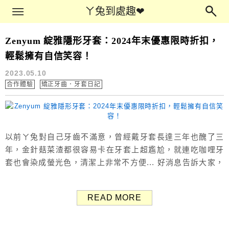
Main Menu
ㄚ兔到處趣❤
ㄚ兔到處趣❤
Zenyum 綻雅隱形牙套：2024年末優惠限時折扣，
矯正牙齒
輕鬆擁有自信笑容！
2023.05.10
合作體驗
矯正牙齒．牙套日記
以前ㄚ兔對自己牙齒不滿意，曾經戴牙套長達三年也醜了三
年，金針菇菜渣都很容易卡在牙套上超尷尬，就連吃咖哩牙
套也會染成螢光色，清潔上非常不方便... 好消息告訴大家，
現在想變美有更好選擇啦！對自己的笑容不滿意的話一定要
知道隱形牙套「Zenyum 綻雅」！ 過去戴牙套動輒需要花到
READ MORE
10-20幾萬以上，即日起至12/31享限時四大活動，Zenyum
綻雅隱形牙套最低只要NT$72000，再享優惠折扣！除了提...