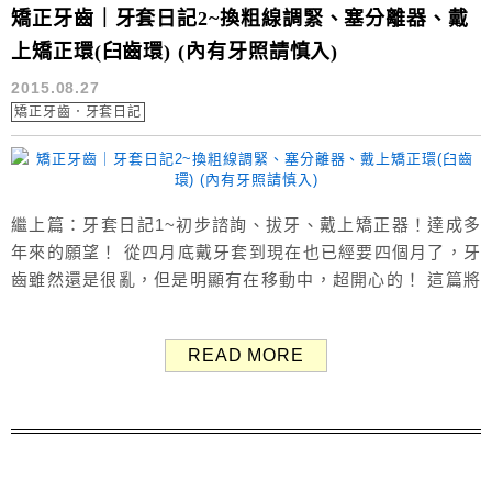
矯正牙齒｜牙套日記2~換粗線調緊、塞分離器、戴
上矯正環(臼齒環) (內有牙照請慎入)
2015.08.27
矯正牙齒．牙套日記
繼上篇：牙套日記1~初步諮詢、拔牙、戴上矯正器！達成多
年來的願望！ 從四月底戴牙套到現在也已經要四個月了，牙
齒雖然還是很亂，但是明顯有在移動中，超開心的！ 這篇將
牙齒的移動記錄下來，做個前後比較圖，好期待變整齊的那
一天喔！ 還有一年又八個月，加油加油！！ （＊2018/5/21
READ MORE
更新：原本預計戴兩年而已，結果戴了三年多了～到現在還
沒有拆矯正器，等拆後會再更新） 本篇有牙齒照，反感者請
慎入 ↓ ↓ ↓...