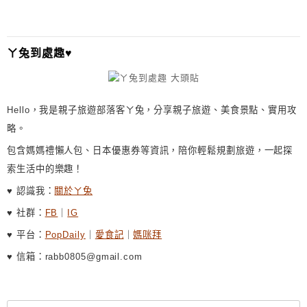
ㄚ兔到處趣♥
Hello，我是親子旅遊部落客ㄚ兔，分享親子旅遊、美食景點、實用攻
略。
包含媽媽禮懶人包、日本優惠券等資訊，陪你輕鬆規劃旅遊，一起探
索生活中的樂趣！
♥ 認識我：
關於ㄚ兔
♥ 社群：
FB
｜
IG
♥ 平台：
PopDaily
｜
愛食記
｜
媽咪拜
♥ 信箱：rabb0805@gmail.com