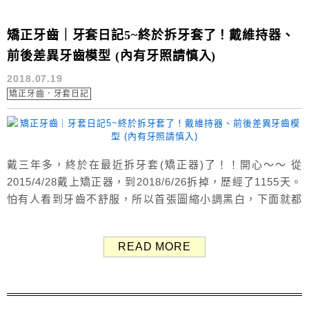
矯正牙齒｜牙套日記5~終於拆牙套了！戴維持器、
前後差異牙齒模型 (內有牙照請慎入)
2018.07.19
矯正牙齒．牙套日記
戴三年多，終於在最近拆牙套(矯正器)了！！開心～～ 從
2015/4/28戴上矯正器，到2018/6/26拆掉，歷經了1155天。
怕有人看到牙齒不舒服，所以首張圖縮小調黑白，下面就都
放正常的彩色照片了～～ ＊本篇有牙齒照，反感者請慎入＊
↓ ↓ ↓ ↓ ↓ ↓ ↓ 拆牙套前再拍個照紀念，要告別陪伴我三年的
READ MORE
矯正器了！ 橡皮筋黃黃的，是因為我偷吃咖哩哈哈哈。 從一
年前開始，醫生就開始跟我說快好了，拖了...