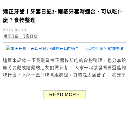
矯正牙齒｜牙套日記3~剛戴牙套時適合、可以吃什
麼？食物整理
2016.01.13
矯正牙齒．牙套日記
這篇來記錄一下我剛戴矯正器後所吃的食物整理，也分享給
即將要戴或剛戴的朋友們做參考。 大家一起激發看看還能夠
吃什麼，不然一直只吃粥跟麵線，真的是太痛苦了！ 我幾乎
不挑食也很喜歡吃粥根麵線，但那陣子光看到、聽到就超級
無敵反胃的(雖然也可以藉機減肥也不錯啦...) 要特別提醒一
READ MORE
下，只有最一開始剛戴矯正器會痛到只能吃流質、軟的食物
(大約一兩個月) 所以考慮要矯正的人不要因此退縮了，撐過
去後又能恢復正常吃喝...