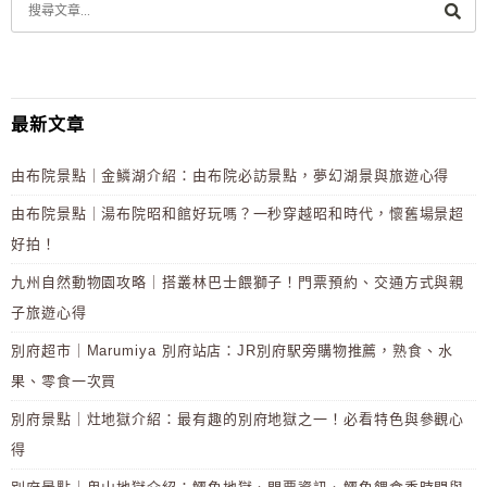
最新文章
由布院景點｜金鱗湖介紹：由布院必訪景點，夢幻湖景與旅遊心得
由布院景點｜湯布院昭和館好玩嗎？一秒穿越昭和時代，懷舊場景超
好拍！
九州自然動物園攻略｜搭叢林巴士餵獅子！門票預約、交通方式與親
子旅遊心得
別府超市｜Marumiya 別府站店：JR別府駅旁購物推薦，熟食、水
果、零食一次買
別府景點｜灶地獄介紹：最有趣的別府地獄之一！必看特色與參觀心
得