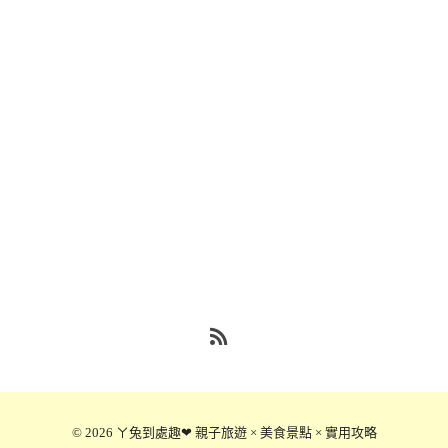
RSS
© 2026
ㄚ兔到處趣❤ 親子旅遊 × 美食景點 × 實用攻略