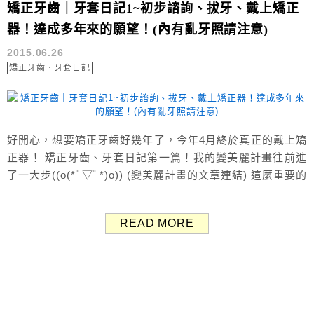
矯正牙齒｜牙套日記1~初步諮詢、拔牙、戴上矯正
器！達成多年來的願望！(內有亂牙照請注意)
2015.06.26
矯正牙齒．牙套日記
好開心，想要矯正牙齒好幾年了，今年4月終於真正的戴上矯
正器！ 矯正牙齒、牙套日記第一篇！我的變美麗計畫往前進
了一大步((o(*ﾟ▽ﾟ*)o)) (變美麗計畫的文章連結) 這麼重要的
大事當然要做紀錄了，順便將我的經驗分享給有想戴牙套的
朋友們～ 本篇有牙齒照，反感者請慎入 ↓ ↓ ↓ ↓ ↓ ↓ ↓ ↓
READ MORE
2015/1/13 初步諮詢 這天帶著興奮雀躍的心情預約了看診，
我找了離自己家最近的牙醫診所，因為...